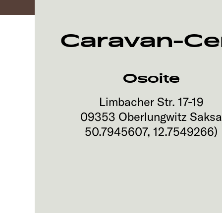
Caravan-Cen
Osoite
Limbacher Str. 17-19
09353
Oberlungwitz
Saks
50.7945607
,
12.7549266
)