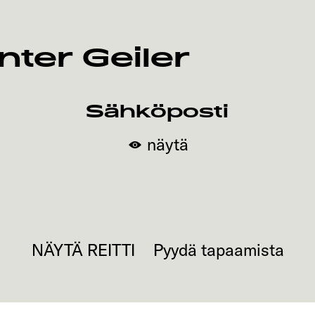
ter Geiler
Sähköposti
näytä
a
NÄYTÄ REITTI
Pyydä tapaamista