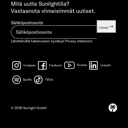
info@sunlight.de
Mitä uutta Sunlightilla?
Vastaanota viimeisimmät uutiset.
Sähköpostiosoite
Lähetä
Lähettämällä hakemuksen hyväksyt
Privacy statement.
Instagram
Facebook
Youtube
LinkedIn
Spotify
TikTok
© 2026 Sunlight GmbH