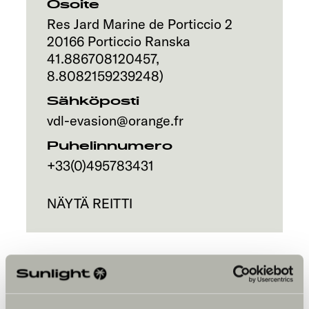
Osoite
Res Jard Marine de Porticcio 2
20166
Porticcio
Ranska
41.886708120457
,
8.8082159239248
)
Sähköposti
vdl-evasion@orange.fr
Puhelinnumero
+33(0)495783431
NÄYTÄ REITTI