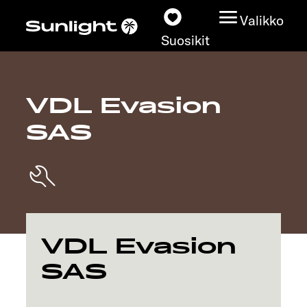
Valikko
Suosikit
VDL Evasion
Matkailuautot
SAS
Konfiguraattori
Löydä oma Sunlightisi
Kauppiashaku
VDL Evasion
Tutustu
SAS
Lisätietoja