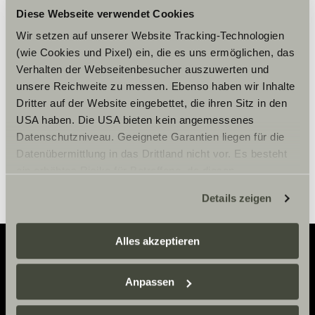
Diese Webseite verwendet Cookies
Please accept marketing-
Wir setzen auf unserer Website Tracking-Technologien
cookies to use this function.
(wie Cookies und Pixel) ein, die es uns ermöglichen, das
Verhalten der Webseitenbesucher auszuwerten und
unsere Reichweite zu messen. Ebenso haben wir Inhalte
Cookie Settings
Dritter auf der Website eingebettet, die ihren Sitz in den
USA haben. Die USA bieten kein angemessenes
Datenschutzniveau. Geeignete Garantien liegen für die
Datenübermittlung in das Drittland nicht vor. Es besteht
ein erhöhtes Risiko für Betroffene, da diesen
möglicherweise keine Rechtsbehelfsmöglichkeiten
Details zeigen
zustehen. Eingesetzte Dienstleister können Daten für
eigene Zwecke verarbeiten und mit anderen Daten
zusammenführen. Weitere Informationen finden Sie hier:
Alles akzeptieren
Datenschutzerklärung
/
Datenschutzerklärung
Sunlight Business
. Akzeptieren Sie oder wählen Sie
Adventure
Anpassen
einzelne Cookies/Dienste in den Einstellungen aus,
Now.
erteilen Sie uns Ihre Einwilligung zur Verarbeitung Ihrer