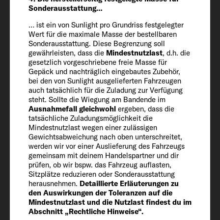
Sonderausstattung…
Herstellerseitig festgelegte Masse für
… ist ein von Sunlight pro Grundriss festgelegter
Sonderausstattung* (kg)
Wert für die maximale Masse der bestellbaren
225
Sonderausstattung. Diese Begrenzung soll
gewährleisten, dass die
Mindestnutzlast
, d.h. die
gesetzlich vorgeschriebene freie Masse für
Technisch zulässige Gesamtmasse* (kg)
Gepäck und nachträglich eingebautes Zubehör,
bei den von Sunlight ausgelieferten Fahrzeugen
3500
auch tatsächlich für die Zuladung zur Verfügung
steht. Sollte die Wiegung am Bandende im
Ausnahmefall gleichwohl
ergeben, dass die
Auflastung (optional)
tatsächliche Zuladungsmöglichkeit die
3650
Mindestnutzlast wegen einer zulässigen
Gewichtsabweichung nach oben unterschreitet,
werden wir vor einer Auslieferung des Fahrzeugs
gemeinsam mit deinem Handelspartner und dir
Anhängelast 12 % gebremst /
prüfen, ob wir bspw. das Fahrzeug auflasten,
ungebremst
Sitzplätze reduzieren oder Sonderausstattung
2000 / 750
herausnehmen.
Detaillierte Erläuterungen zu
den Auswirkungen der Toleranzen auf die
Mindestnutzlast und die Nutzlast findest du im
Bereifung
Abschnitt „Rechtliche Hinweise“.