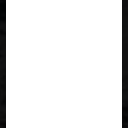
Pannen-Set Fix & Go Kit
Getränkehalter in der
Mittelkonsole
Tempomat
Klimaanlage Fahrerhaus manuell
Stahlfelgen 15"
Höhen- und Neigungsverstellung
für Fahrer- und Beifahrersitz
Außenspiegel elektrisch und