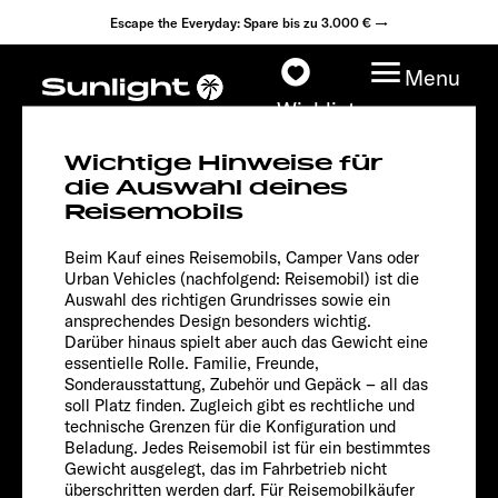
Escape the Everyday: Spare bis zu 3.000 € →
Menu
Wishlist
Wichtige Hinweise für
die Auswahl deines
T 68
Reisemobils
Root
Modelle
Beim Kauf eines Reisemobils, Camper Vans oder
Urban Vehicles (nachfolgend: Reisemobil) ist die
Konfigurator
Auswahl des richtigen Grundrisses sowie ein
ansprechendes Design besonders wichtig.
Darüber hinaus spielt aber auch das Gewicht eine
Fahrzeugfinder
essentielle Rolle. Familie, Freunde,
Sonderausstattung, Zubehör und Gepäck – all das
Fahrzeugbörse
soll Platz finden. Zugleich gibt es rechtliche und
technische Grenzen für die Konfiguration und
Beladung. Jedes Reisemobil ist für ein bestimmtes
Händlersuche
Gewicht ausgelegt, das im Fahrbetrieb nicht
überschritten werden darf. Für Reisemobilkäufer