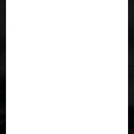
Wohnraumstoff mit
Doppelarmlehnen (Captain Chair)
Komfortable Fahreigenschaften
durch Hinter- und Vorderachs-
Stabilisatoren
USB Steckdose (doppelter
Anschluss A+C)
Tagfahrlicht im
Serienschweinwerfer integriert
Breitspurfahrwerk
Start & Stop Funktion inkl.