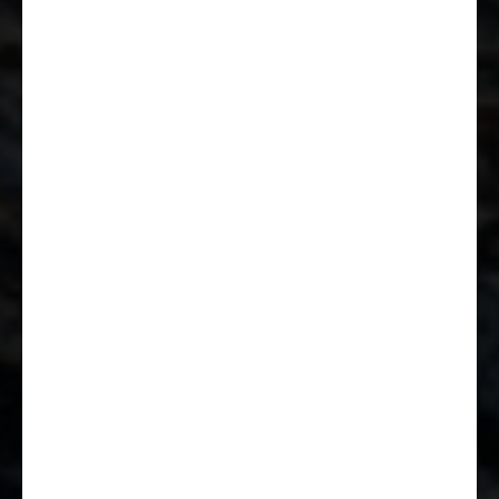
Ladebooster
Radiovorbereitung mit
Lautsprechern
DAB Antenne integriert im
Außenspiegel