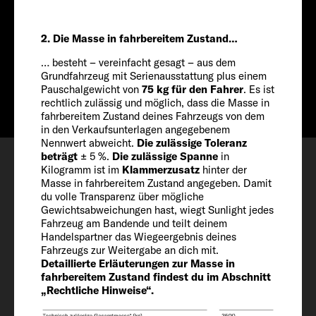
741 CM
Preis ab
2. Die Masse in fahrbereitem Zustand…
ab € 62.599
… besteht – vereinfacht gesagt – aus dem
Info
ab € 60.099
Grundfahrzeug mit Serienausstattung plus einem
Pauschalgewicht von
75 kg für den Fahrer
. Es ist
rechtlich zulässig und möglich, dass die Masse in
fahrbereitem Zustand deines Fahrzeugs von dem
in den Verkaufsunterlagen angegebenem
Nennwert abweicht.
Die zulässige Toleranz
Konfigurieren
beträgt
± 5 %.
Die zulässige Spanne
in
Kilogramm ist im
Klammerzusatz
hinter der
Besichtigungstermin
Masse in fahrbereitem Zustand angegeben. Damit
Wishlist
du volle Transparenz über mögliche
Gewichtsabweichungen hast, wiegt Sunlight jedes
Fahrzeug am Bandende und teilt deinem
Handelspartner das Wiegeergebnis deines
Fahrzeugs zur Weitergabe an dich mit.
Detaillierte Erläuterungen zur Masse in
fahrbereitem Zustand findest du im Abschnitt
Fahrzeug
„Rechtliche Hinweise“.