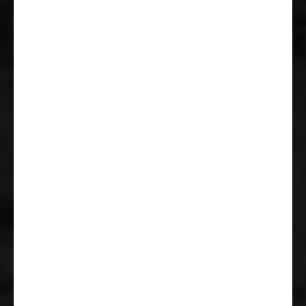
beheizt
Rückfahr-Überwachung (Radar)
ESC (elektronische
Stabilitätskontrolle) inkl. ASR
(Antischlupfregelung), Hillholder
(Berganfahrassistent), CWA
(Seitenwindassistent),
Anhängerstabilitätskontrolle und
PCB (Nachkollisionsbremsung)
Reifen M+S* Camping
(Schneeflocke)
Fahrer- und Beifahrersitz in