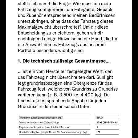
stellt sich damit die Frage: Wie muss ich mein
Chassis
Explore
Fahrzeug konfigurieren, um Fahrgäste, Gepäck
und Zubehör entsprechend meinen Bedürfnissen
unterzubringen, ohne dass das Fahrzeug dieses
Service
Maximalgewicht überschreitet? Um dir diese
Entscheidung zu erleichtern, geben wir dir
nachfolgend einige Hinweise an die Hand, die für
die Auswahl deines Fahrzeugs aus unserem
Portfolio besonders wichtig sind:
1. Die technisch zulässige Gesamtmasse…
CITROËN
… ist ein vom Hersteller festgelegter Wert, den
das Fahrzeug nicht überschreiten darf. Sunlight
legt grundrissbezogen eine Obergrenze für das
Passagiere
Fahrzeug fest, welche von Grundriss zu Grundriss
variieren kann (z. B. 3.500 kg, 4.400 kg). Du
findest die entsprechende Angabe für jeden
Grundriss in den technischen Daten.
4-5
Größe