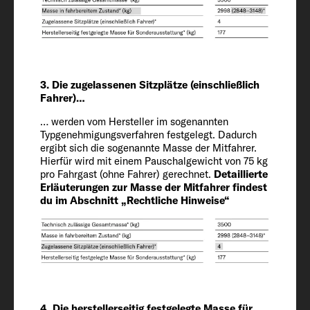
Länge / Breite / Höhe
741 / 232 / 290 cm
Innenhöhe
3. Die zugelassenen Sitzplätze (einschließlich
210
Fahrer)…
… werden vom Hersteller im sogenannten
Typgenehmigungsverfahren festgelegt. Dadurch
Zugelassene Sitzplätze (einschließlich
ergibt sich die sogenannte Masse der Mitfahrer.
Fahrer)
Hierfür wird mit einem Pauschalgewicht von 75 kg
4 + 1
pro Fahrgast (ohne Fahrer) gerechnet.
Detaillierte
Erläuterungen zur Masse der Mitfahrer findest
du im Abschnitt „Rechtliche Hinweise“
Chassis / Motor / Leistung kW (PS)
Citroën Jumper / 2.2 / 103 (140)
Masse in fahrbereitem Zustand (kg)*
2911 (2765 bis 3057)*
4. Die herstellerseitig festgelegte Masse für