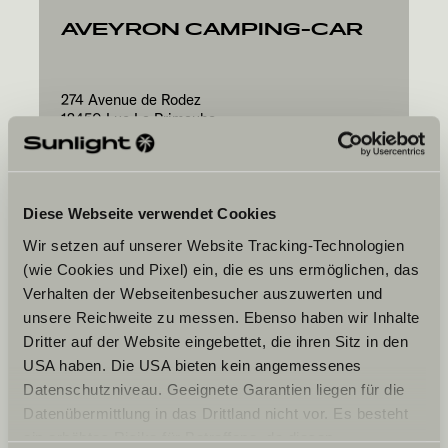
AVEYRON CAMPING-CAR
274 Avenue de Rodez
12450
Luc La Primaube
Diese Webseite verwendet Cookies
Wir setzen auf unserer Website Tracking-Technologien
(wie Cookies und Pixel) ein, die es uns ermöglichen, das
Ta date souhaitée
Verhalten der Webseitenbesucher auszuwerten und
Date
unsere Reichweite zu messen. Ebenso haben wir Inhalte
Dritter auf der Website eingebettet, die ihren Sitz in den
USA haben. Die USA bieten kein angemessenes
Datenschutzniveau. Geeignete Garantien liegen für die
Datenübermittlung in das Drittland nicht vor. Es besteht
ein erhöhtes Risiko für Betroffene, da diesen