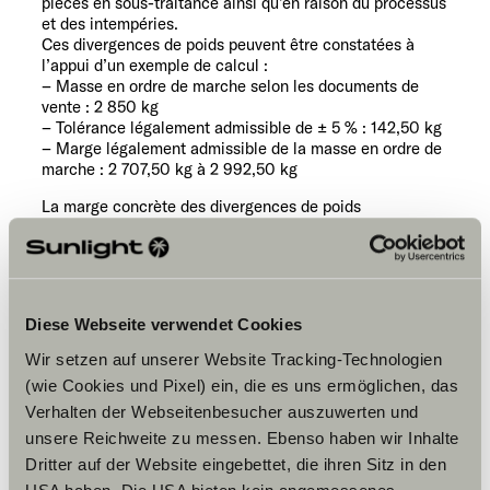
pièces en sous-traitance ainsi qu’en raison du processus
et des intempéries.
Ces divergences de poids peuvent être constatées à
l’appui d’un exemple de calcul :
– Masse en ordre de marche selon les documents de
vente : 2 850 kg
– Tolérance légalement admissible de ± 5 % : 142,50 kg
– Marge légalement admissible de la masse en ordre de
marche : 2 707,50 kg à 2 992,50 kg
La marge concrète des divergences de poids
admissibles de chaque modèle se trouve dans les
caractéristiques techniques. Sunlight déploie de gros
efforts pour réduire à un minimum incompressible les
fluctuations de poids du point de vue de la production.
Les écarts aux extrémités supérieure et inférieure de la
Diese Webseite verwendet Cookies
marge sont donc très rares ; cependant, d’un point de
vue technique, ils ne peuvent pas être totalement exclus
Wir setzen auf unserer Website Tracking-Technologien
malgré toutes les optimisations. Le poids réel du
(wie Cookies und Pixel) ein, die es uns ermöglichen, das
véhicule ainsi que le respect de la tolérance admissible
Verhalten der Webseitenbesucher auszuwerten und
sont donc contrôlés par Sunlight par pesée de chaque
véhicule à la fin de la chaîne.
unsere Reichweite zu messen. Ebenso haben wir Inhalte
Dritter auf der Website eingebettet, die ihren Sitz in den
3. Masse des passagers