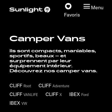
Menu
Favoris
Camper Vans
Nos modèles
Ils sont compacts, maniables,
Configurateur
sportifs, beaux – et
surprennent par leur
équipement intérieur.
Recherchez votre
Découvrez nos camper vans.
Sunlight
CLIFF
CLIFF
Root
Adventure
Nos concessionnaires
CLIFF
CLIFF
IBEX
VANLIFE
X
Ford
Découvrir
IBEX
VW