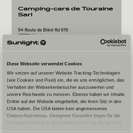
Camping-cars de Touraine
Sarl
94 Route de Blèré Rd 976
37270
Véretz
Diese Webseite verwendet Cookies
Wir setzen auf unserer Website Tracking-Technologien
(wie Cookies und Pixel) ein, die es uns ermöglichen, das
Ta date souhaitée
Verhalten der Webseitenbesucher auszuwerten und
Date
unsere Reichweite zu messen. Ebenso haben wir Inhalte
Dritter auf der Website eingebettet, die ihren Sitz in den
USA haben. Die USA bieten kein angemessenes
Datenschutzniveau. Geeignete Garantien liegen für die
Datenübermittlung in das Drittland nicht vor. Es besteht
ein erhöhtes Risiko für Betroffene, da diesen