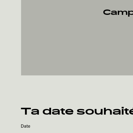
Campi
Ta date souhait
Date