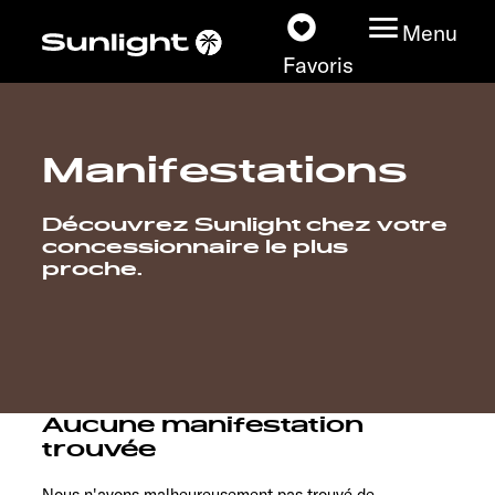
Menu
Favoris
Manifestations
Nos modèles
Découvrez Sunlight chez votre
Configurateur
concessionnaire le plus
proche.
Recherchez votre
Sunlight
Nos concessionnaires
Aucune manifestation
Découvrir
trouvée
Nous n'avons malheureusement pas trouvé de