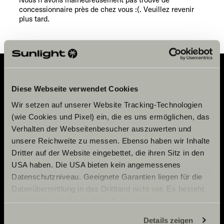
Service
concessionnaire près de chez vous :(. Veuillez revenir
plus tard.
Diese Webseite verwendet Cookies
Adventure
Wir setzen auf unserer Website Tracking-Technologien
Now.
(wie Cookies und Pixel) ein, die es uns ermöglichen, das
Verhalten der Webseitenbesucher auszuwerten und
unsere Reichweite zu messen. Ebenso haben wir Inhalte
Dritter auf der Website eingebettet, die ihren Sitz in den
CONTACT
USA haben. Die USA bieten kein angemessenes
Sunlight GmbH
Datenschutzniveau. Geeignete Garantien liegen für die
ATELIER
Ölmühlestraße 6
Datenübermittlung in das Drittland nicht vor. Es besteht
88299 Leutkirch
ein erhöhtes Risiko für Betroffene, da diesen
Calendrier des manifestations
Germany
möglicherweise keine Rechtsbehelfsmöglichkeiten
MENTIONS LÉGALES
Documents à télécharger
Details zeigen