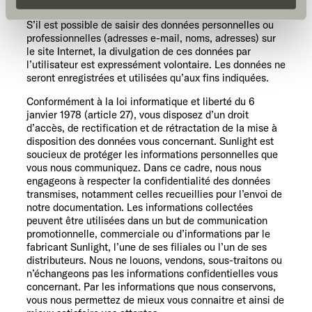
freiwillig, für den Besuch der Website nicht erforderlich
Protection des données
S’il est possible de saisir des données personnelles ou
und kann jederzeit über die Einstellungen widerrufen
professionnelles (adresses e-mail, noms, adresses) sur
werden. Klicken Sie auf Ablehnen, werden nur die
le site Internet, la divulgation de ces données par
notwendigen Cookies auf der Webseite gesetzt, die für
l’utilisateur est expressément volontaire. Les données ne
den störungsfreien Betrieb der Webseite und die
seront enregistrées et utilisées qu’aux fins indiquées.
Ermöglichung der Seitennavigation erforderlich sind.
Conformément à la loi informatique et liberté du 6
janvier 1978 (article 27), vous disposez d’un droit
d’accès, de rectification et de rétractation de la mise à
disposition des données vous concernant. Sunlight est
soucieux de protéger les informations personnelles que
vous nous communiquez. Dans ce cadre, nous nous
engageons à respecter la confidentialité des données
transmises, notamment celles recueillies pour l’envoi de
notre documentation. Les informations collectées
peuvent être utilisées dans un but de communication
promotionnelle, commerciale ou d’informations par le
fabricant Sunlight, l’une de ses filiales ou l’un de ses
distributeurs. Nous ne louons, vendons, sous-traitons ou
n’échangeons pas les informations confidentielles vous
concernant. Par les informations que nous conservons,
vous nous permettez de mieux vous connaitre et ainsi de