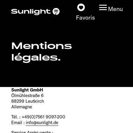
Menu
Favoris
Mentions
Nos modèles
légales.
Configurateur
Recherchez votre
Sunlight
Sunlight GmbH
Ölmühlestraße 6
88299 Leutkirch
Nos concessionnaires
Allemagne
Tél. : +49(0)7561 9097-200
Découvrir
Email :
info@sunlight.de
Service Après-vente :