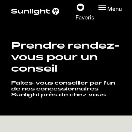
Menu
Favoris
Prendre rendez-
Nos modèles
vous pour un
Configurateur
conseil
Recherchez votre
Faites-vous conseiller par l’un
Sunlight
de nos concessionnaires
Sunlight près de chez vous.
Nos concessionnaires
Découvrir