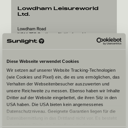
Lowdham Leisureworld
Ltd.
Lowdham Road
NG14 7ES
Gunthorpe Nottinghamshire
Diese Webseite verwendet Cookies
Wir setzen auf unserer Website Tracking-Technologien
(wie Cookies und Pixel) ein, die es uns ermöglichen, das
Ta date souhaitée
Verhalten der Webseitenbesucher auszuwerten und
Date
unsere Reichweite zu messen. Ebenso haben wir Inhalte
Dritter auf der Website eingebettet, die ihren Sitz in den
USA haben. Die USA bieten kein angemessenes
Datenschutzniveau. Geeignete Garantien liegen für die
Datenübermittlung in das Drittland nicht vor. Es besteht
ein erhöhtes Risiko für Betroffene, da diesen