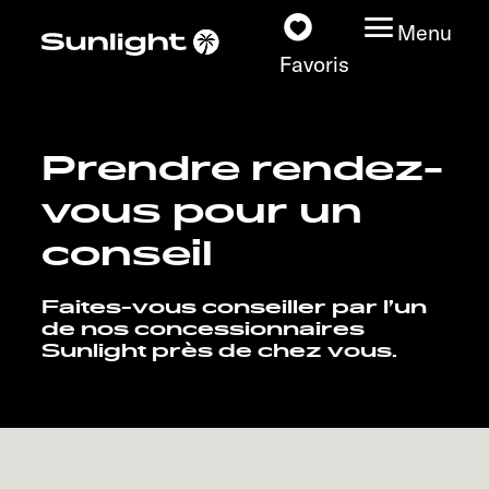
Menu
Favoris
Prendre rendez-
Nos modèles
vous pour un
Configurateur
conseil
Recherchez votre
Faites-vous conseiller par l’un
Sunlight
de nos concessionnaires
Sunlight près de chez vous.
Nos concessionnaires
Découvrir