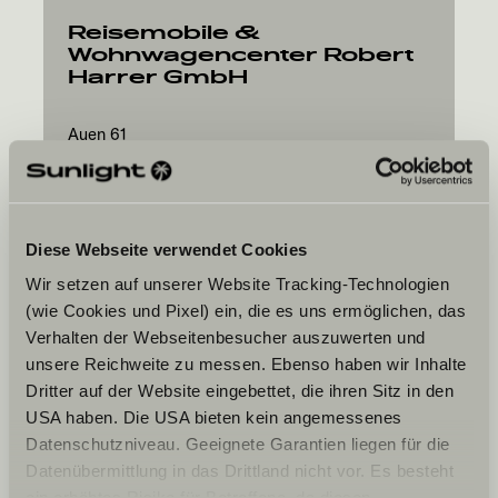
Reisemobile &
Wohnwagencenter Robert
Harrer GmbH
Auen 61
8162
Passail
Diese Webseite verwendet Cookies
Wir setzen auf unserer Website Tracking-Technologien
(wie Cookies und Pixel) ein, die es uns ermöglichen, das
Ta date souhaitée
Verhalten der Webseitenbesucher auszuwerten und
unsere Reichweite zu messen. Ebenso haben wir Inhalte
Date
Dritter auf der Website eingebettet, die ihren Sitz in den
USA haben. Die USA bieten kein angemessenes
Datenschutzniveau. Geeignete Garantien liegen für die
Datenübermittlung in das Drittland nicht vor. Es besteht
ein erhöhtes Risiko für Betroffene, da diesen