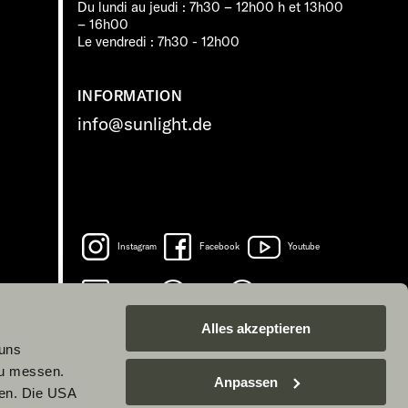
Du lundi au jeudi : 7h30 – 12h00 h et 13h00
– 16h00
Le vendredi : 7h30 - 12h00
INFORMATION
info@sunlight.de
Instagram
Facebook
Youtube
LinkedIn
Spotify
TikTok
Alles akzeptieren
 uns
zu messen.
Anpassen
ben. Die USA