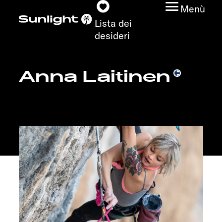
Menù
Lista dei
desideri
Anna Laitinen
Modelli
Configuratore
Trovate il vostro
Sunlight
Ricerca concessionari
Scoprire