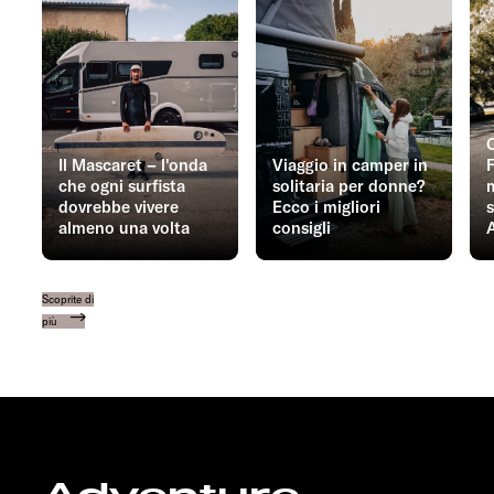
C
Il Mascaret – l'onda
Viaggio in camper in
F
che ogni surfista
solitaria per donne?
m
dovrebbe vivere
Ecco i migliori
s
almeno una volta
consigli
A
Scoprite di
più