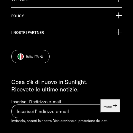
Ölmühlestraße 6
88299 Leutkirch
Calendario degli eventi
Germany
POLICY
Materiale informativo
Pressroom
SERVIZIO CLIENTI
I NOSTRI PARTNER
Impronta.
service@service.sunlight.de
Dichiarazione di protezione dei dati.
+49 7562 9870
Cookie Consent
LUN-MART 7:30-12:00 E 13:00-16:00
Italia
/ ITA
Informazioni sul peso.
VEN 07:30-12:00
INFORMAZIONI
info@sunlight.de
Cosa c'è di nuovo in Sunlight.
Ricevete le ultime notizie.
Inserisci l'indirizzo e-mail
Inviare
Inviando, accetti la nostra
Dichiarazione di protezione dei dati.