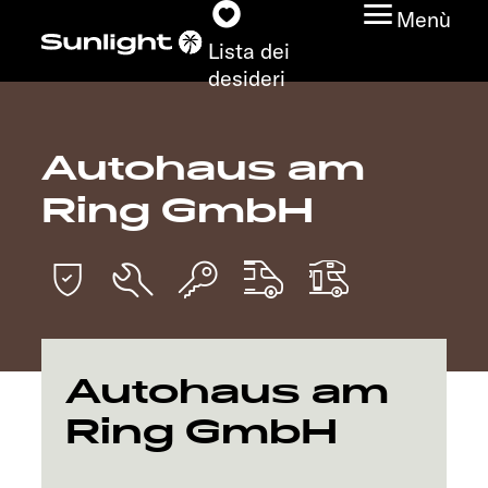
Menù
Lista dei
desideri
Autohaus am
Modelli
Ring GmbH
Configuratore
Trovate il vostro
Sunlight
Ricerca concessionari
Autohaus am
Ring GmbH
Scoprire