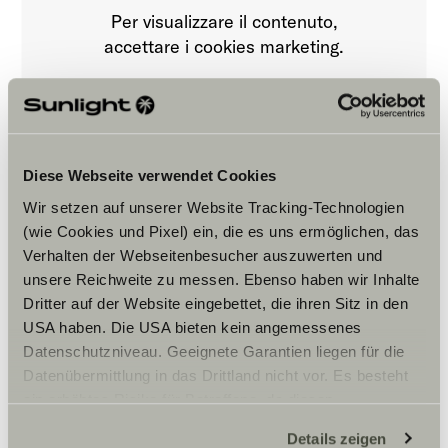
Per visualizzare il contenuto,
accettare i cookies marketing.
Impostazioni Cookie
Diese Webseite verwendet Cookies
Wir setzen auf unserer Website Tracking-Technologien
(wie Cookies und Pixel) ein, die es uns ermöglichen, das
Verhalten der Webseitenbesucher auszuwerten und
unsere Reichweite zu messen. Ebenso haben wir Inhalte
Orari di apertura
Dritter auf der Website eingebettet, die ihren Sitz in den
USA haben. Die USA bieten kein angemessenes
FAHRZEUGVERKAUF
Datenschutzniveau. Geeignete Garantien liegen für die
Montag – Freitag:
Datenübermittlung in das Drittland nicht vor. Es besteht
10:00 -18:30 Uhr
ein erhöhtes Risiko für Betroffene, da diesen
Samstag:
10:00 – 13:00 Uhr
möglicherweise keine Rechtsbehelfsmöglichkeiten
Details zeigen
Sonntag:
zustehen. Eingesetzte Dienstleister können Daten für