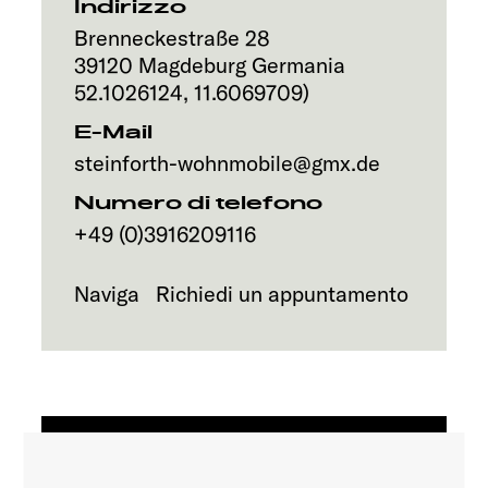
Servizi
Indirizzo
Brenneckestraße 28
39120
Magdeburg
Germania
52.1026124
,
11.6069709
)
E-Mail
steinforth-wohnmobile@gmx.de
Numero di telefono
+49 (0)3916209116
Naviga
Richiedi un appuntamento