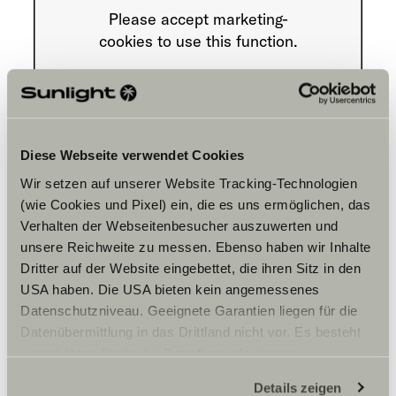
Please accept marketing-
cookies to use this function.
Cookie Settings
Diese Webseite verwendet Cookies
Wir setzen auf unserer Website Tracking-Technologien
(wie Cookies und Pixel) ein, die es uns ermöglichen, das
Verhalten der Webseitenbesucher auszuwerten und
unsere Reichweite zu messen. Ebenso haben wir Inhalte
Opening hours
Dritter auf der Website eingebettet, die ihren Sitz in den
USA haben. Die USA bieten kein angemessenes
FAHRZEUGVERKAUF
Datenschutzniveau. Geeignete Garantien liegen für die
Montag – Freitag:
Datenübermittlung in das Drittland nicht vor. Es besteht
10:00 -18:30 Uhr
ein erhöhtes Risiko für Betroffene, da diesen
Samstag:
10:00 – 13:00 Uhr
möglicherweise keine Rechtsbehelfsmöglichkeiten
Details zeigen
Sonntag:
zustehen. Eingesetzte Dienstleister können Daten für