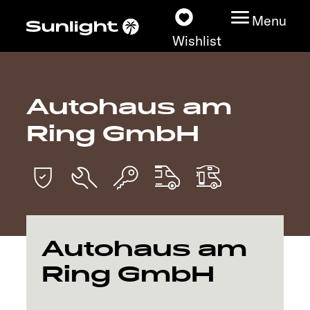
Menu
Wishlist
Autohaus am
Models
Ring GmbH
Vehicle Guide
Dealerslocator
Explore
Autohaus am
Service
Ring GmbH