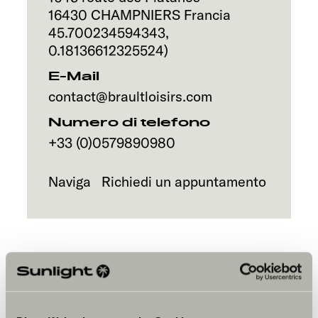
Servizi
16430
CHAMPNIERS
Francia
45.700234594343
,
0.18136612325524
)
E-Mail
contact@braultloisirs.com
Numero di telefono
+33 (0)0579890980
Naviga
Richiedi un appuntamento