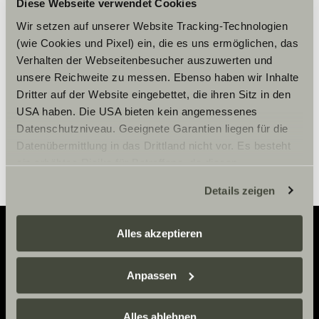
Per visualizzare il contenuto,
Diese Webseite verwendet Cookies
accettare i cookies marketing.
Wir setzen auf unserer Website Tracking-Technologien
(wie Cookies und Pixel) ein, die es uns ermöglichen, das
Verhalten der Webseitenbesucher auszuwerten und
Impostazioni Cookie
unsere Reichweite zu messen. Ebenso haben wir Inhalte
Dritter auf der Website eingebettet, die ihren Sitz in den
USA haben. Die USA bieten kein angemessenes
Datenschutzniveau. Geeignete Garantien liegen für die
Datenübermittlung in das Drittland nicht vor. Es besteht
ein erhöhtes Risiko für Betroffene, da diesen
möglicherweise keine Rechtsbehelfsmöglichkeiten
Details zeigen
zustehen. Eingesetzte Dienstleister können Daten für
eigene Zwecke verarbeiten und mit anderen Daten
zusammenführen. Weitere Informationen finden Sie hier:
Alles akzeptieren
Datenschutzerklärung
/
Datenschutzerklärung
Adventure
Sunlight Business
. Akzeptieren Sie oder wählen Sie
Anpassen
einzelne Cookies/Dienste in den Einstellungen aus,
Now.
erteilen Sie uns Ihre Einwilligung zur Verarbeitung Ihrer
Daten zu den genannten Zwecken. Die Einwilligung ist
Alles ablehnen