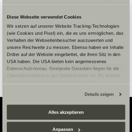
Bitte akzeptiere die Marketing-
Diese Webseite verwendet Cookies
Cookies, um die Inhalte zu sehen.
Wir setzen auf unserer Website Tracking-Technologien
(wie Cookies und Pixel) ein, die es uns ermöglichen, das
Verhalten der Webseitenbesucher auszuwerten und
Cookie-Einstellungen
unsere Reichweite zu messen. Ebenso haben wir Inhalte
Dritter auf der Website eingebettet, die ihren Sitz in den
USA haben. Die USA bieten kein angemessenes
Datenschutzniveau. Geeignete Garantien liegen für die
Datenübermittlung in das Drittland nicht vor. Es besteht
ein erhöhtes Risiko für Betroffene, da diesen
möglicherweise keine Rechtsbehelfsmöglichkeiten
Details zeigen
zustehen. Eingesetzte Dienstleister können Daten für
eigene Zwecke verarbeiten und mit anderen Daten
zusammenführen. Weitere Informationen finden Sie hier:
Alles akzeptieren
Datenschutzerklärung
/
Datenschutzerklärung
Adventure
Sunlight Business
. Akzeptieren Sie oder wählen Sie
Anpassen