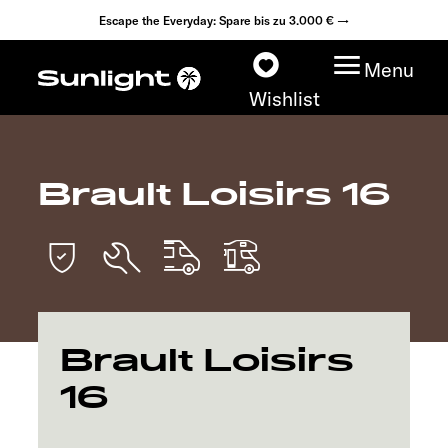
Escape the Everyday: Spare bis zu 3.000 € →
Menu
Wishlist
Brault Loisirs 16
Modelle
Konfigurator
Fahrzeugfinder
Brault Loisirs
Fahrzeugbörse
16
Händlersuche