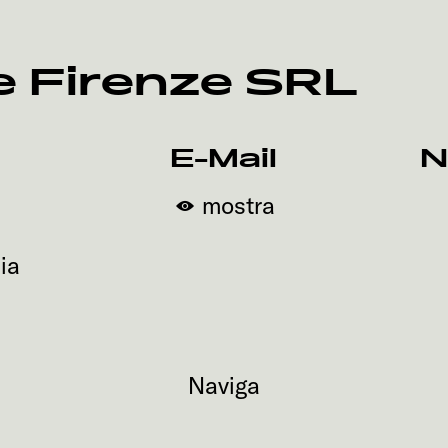
e Firenze SRL
E-Mail
N
mostra
lia
Naviga