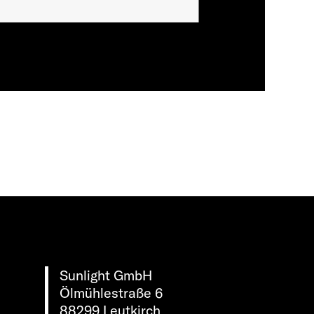
Sunlight GmbH
Ölmühlestraße 6
88299 Leutkirch