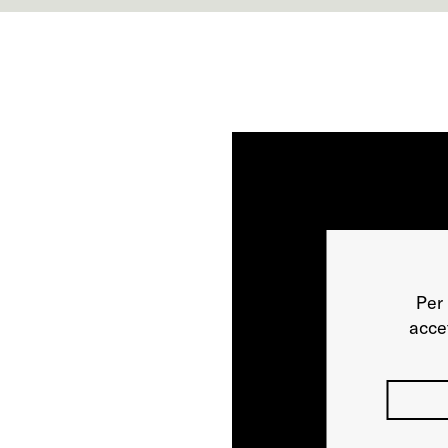
Per 
acce