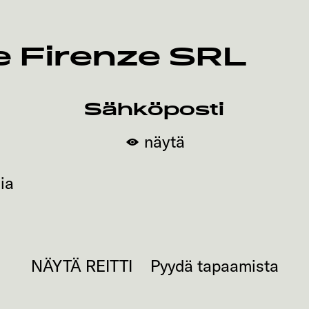
e Firenze SRL
Sähköposti
näytä
lia
NÄYTÄ REITTI
Pyydä tapaamista