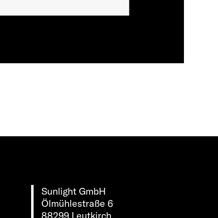
Sunlight GmbH
Ölmühlestraße 6
88299 Leutkirch