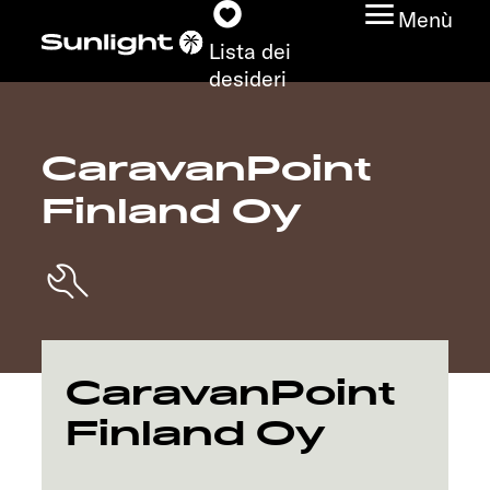
Menù
Lista dei
desideri
CaravanPoint
Modelli
Finland Oy
Configuratore
Trovate il vostro
Sunlight
Ricerca concessionari
CaravanPoint
Finland Oy
Scoprire