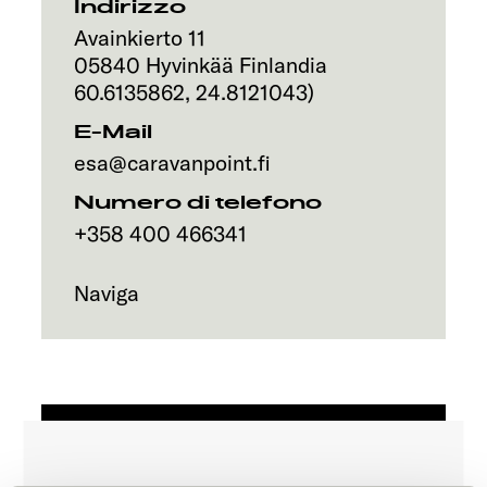
Servizi
Indirizzo
Avainkierto 11
05840
Hyvinkää
Finlandia
60.6135862
,
24.8121043
)
E-Mail
esa@caravanpoint.fi
Numero di telefono
+358 400 466341
Naviga