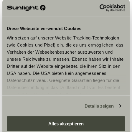
Per visualizzare il contenuto,
accettare i cookies marketing.
Diese Webseite verwendet Cookies
Impostazioni Cookie
Wir setzen auf unserer Website Tracking-Technologien
(wie Cookies und Pixel) ein, die es uns ermöglichen, das
Verhalten der Webseitenbesucher auszuwerten und
unsere Reichweite zu messen. Ebenso haben wir Inhalte
Dritter auf der Website eingebettet, die ihren Sitz in den
USA haben. Die USA bieten kein angemessenes
Datenschutzniveau. Geeignete Garantien liegen für die
Orari di apertura
Datenübermittlung in das Drittland nicht vor. Es besteht
ein erhöhtes Risiko für Betroffene, da diesen
Öffnungszeiten
möglicherweise keine Rechtsbehelfsmöglichkeiten
Wochentags 09:00–17:00 Uhr
Details zeigen
zustehen. Eingesetzte Dienstleister können Daten für
Samstags 10:00–14:00 Uhr
eigene Zwecke verarbeiten und mit anderen Daten
zusammenführen. Weitere Informationen finden Sie hier:
Alles akzeptieren
Datenschutzerklärung
/
Datenschutzerklärung