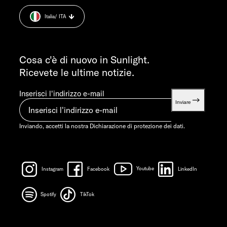
Cookie Consent
LUN-MART 7:30-12:00 E 13:00-16:00
Italia
/ ITA
Informazioni sul peso.
VEN 07:30-12:00
INFORMAZIONI
info@sunlight.de
Cosa c'è di nuovo in Sunlight.
Ricevete le ultime notizie.
Inserisci l'indirizzo e-mail
Inviare
Inviando, accetti la nostra
Dichiarazione di protezione dei dati.
Instagram
Facebook
Youtube
LinkedIn
Spotify
TikTok