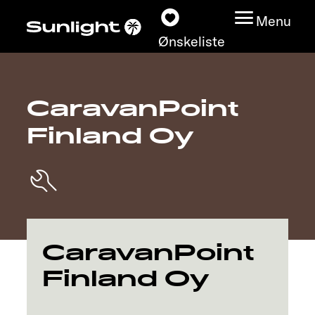
Menu
Ønskeliste
CaravanPoint
Modeller
Finland Oy
Konfigurator
Find din Sunlight
Find forhandler
CaravanPoint
Oplev
Finland Oy
Service