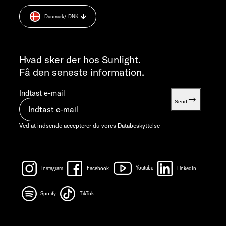
Cookie Consent
MANDAG-TORSDAG 07:30 - 12:00 OG 13:00 - 16:00 / FREDAG ​​
Danmark
/ DNK
Vægt information
07:30 - 12:00
INFORMATION
info@sunlight.de
Hvad sker der hos Sunlight.
Få den seneste information.
Indtast e-mail
Send
Ved at indsende accepterer du vores
Databeskyttelse
Instagram
Facebook
Youtube
LinkedIn
Spotify
TikTok