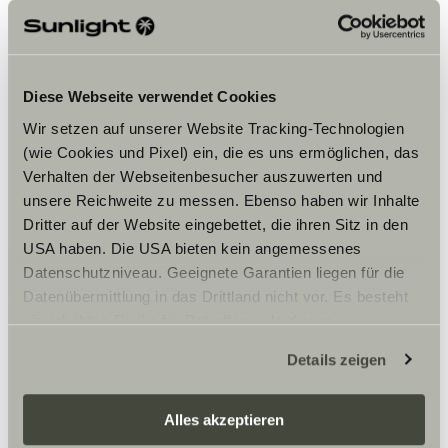
marketingcookies for at se
indholdet.
Diese Webseite verwendet Cookies
Cookie-indstillinger
Wir setzen auf unserer Website Tracking-Technologien
(wie Cookies und Pixel) ein, die es uns ermöglichen, das
Verhalten der Webseitenbesucher auszuwerten und
unsere Reichweite zu messen. Ebenso haben wir Inhalte
Dritter auf der Website eingebettet, die ihren Sitz in den
USA haben. Die USA bieten kein angemessenes
Datenschutzniveau. Geeignete Garantien liegen für die
Åbningstider
Datenübermittlung in das Drittland nicht vor. Es besteht
ein erhöhtes Risiko für Betroffene, da diesen
Öffnungszeiten
möglicherweise keine Rechtsbehelfsmöglichkeiten
Wochentags 09:00–17:00 Uhr
Details zeigen
zustehen. Eingesetzte Dienstleister können Daten für
Samstags 10:00–14:00 Uhr
eigene Zwecke verarbeiten und mit anderen Daten
zusammenführen. Weitere Informationen finden Sie hier:
Alles akzeptieren
Datenschutzerklärung
/
Datenschutzerklärung