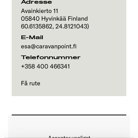
Adresse
Avainkierto 11
05840
Hyvinkää
Finland
60.6135862
,
24.8121043
)
E-Mail
esa@caravanpoint.fi
Telefonnummer
+358 400 466341
Få rute
Accepter venligst