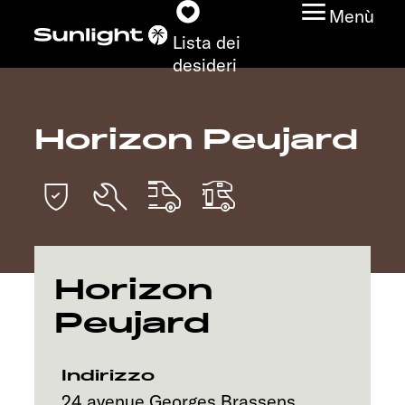
Menù
Lista dei
desideri
Horizon Peujard
Modelli
Configuratore
Trovate il vostro
Sunlight
Horizon
Peujard
Ricerca concessionari
Scoprire
Indirizzo
24 avenue Georges Brassens