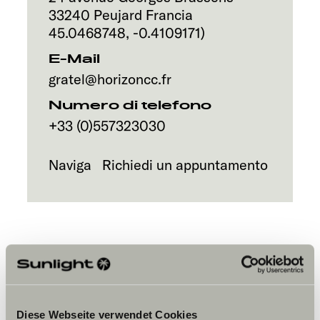
Servizi
33240
Peujard
Francia
45.0468748
,
-0.4109171
)
E-Mail
gratel@horizoncc.fr
Numero di telefono
+33 (0)557323030
Naviga
Richiedi un appuntamento
Per visualizzare il contenuto,
Diese Webseite verwendet Cookies