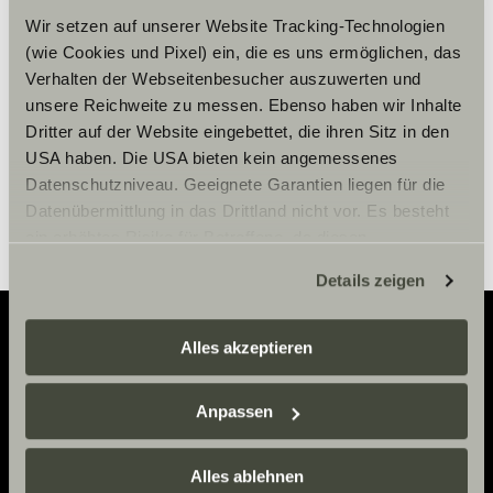
accettare i cookies marketing.
Wir setzen auf unserer Website Tracking-Technologien
(wie Cookies und Pixel) ein, die es uns ermöglichen, das
Verhalten der Webseitenbesucher auszuwerten und
Impostazioni Cookie
unsere Reichweite zu messen. Ebenso haben wir Inhalte
Dritter auf der Website eingebettet, die ihren Sitz in den
USA haben. Die USA bieten kein angemessenes
Datenschutzniveau. Geeignete Garantien liegen für die
Datenübermittlung in das Drittland nicht vor. Es besteht
ein erhöhtes Risiko für Betroffene, da diesen
möglicherweise keine Rechtsbehelfsmöglichkeiten
Details zeigen
zustehen. Eingesetzte Dienstleister können Daten für
eigene Zwecke verarbeiten und mit anderen Daten
zusammenführen. Weitere Informationen finden Sie hier:
Alles akzeptieren
Datenschutzerklärung
/
Datenschutzerklärung
Adventure
Sunlight Business
. Akzeptieren Sie oder wählen Sie
Anpassen
Now.
einzelne Cookies/Dienste in den Einstellungen aus,
erteilen Sie uns Ihre Einwilligung zur Verarbeitung Ihrer
Daten zu den genannten Zwecken. Die Einwilligung ist
Alles ablehnen