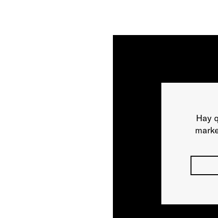
Hay q
marke