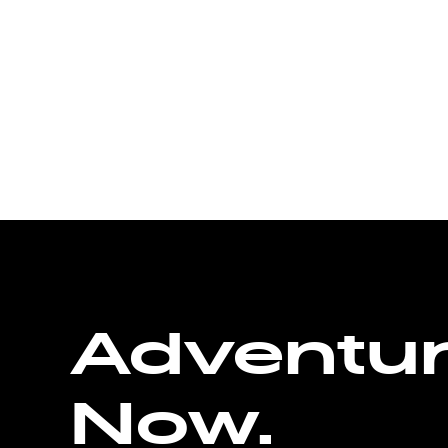
Adventu
Now.