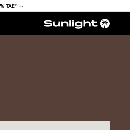
6 % TAE* →