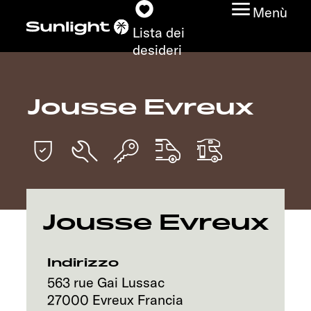
Menù
Lista dei
desideri
Jousse Evreux
Modelli
Configuratore
Trovate il vostro
Sunlight
Jousse Evreux
Ricerca concessionari
Indirizzo
Scoprire
563 rue Gai Lussac
27000
Evreux
Francia