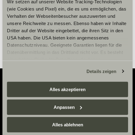
Wir setzen auf unserer Website Tracking-Technologien
(wie Cookies und Pixel) ein, die es uns ermöglichen, das
Impostazioni Cookie
Verhalten der Webseitenbesucher auszuwerten und
unsere Reichweite zu messen. Ebenso haben wir Inhalte
Dritter auf der Website eingebettet, die ihren Sitz in den
USA haben. Die USA bieten kein angemessenes
Datenschutzniveau. Geeignete Garantien liegen für die
Datenübermittlung in das Drittland nicht vor. Es besteht
ein erhöhtes Risiko für Betroffene, da diesen
möglicherweise keine Rechtsbehelfsmöglichkeiten
Details zeigen
zustehen. Eingesetzte Dienstleister können Daten für
eigene Zwecke verarbeiten und mit anderen Daten
zusammenführen. Weitere Informationen finden Sie hier:
Alles akzeptieren
Adventure
Datenschutzerklärung
/
Datenschutzerklärung
Sunlight Business
. Akzeptieren Sie oder wählen Sie
Now.
Anpassen
einzelne Cookies/Dienste in den Einstellungen aus,
erteilen Sie uns Ihre Einwilligung zur Verarbeitung Ihrer
Daten zu den genannten Zwecken. Die Einwilligung ist
Alles ablehnen
CONTATTI
freiwillig, für den Besuch der Website nicht erforderlich