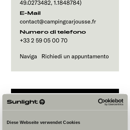
Servizi
49.0273482
,
1.1848784
)
E-Mail
contact@campingcarjousse.fr
Numero di telefono
+33 2 59 05 00 70
Naviga
Richiedi un appuntamento
Per visualizzare il contenuto,
accettare i cookies marketing.
Diese Webseite verwendet Cookies