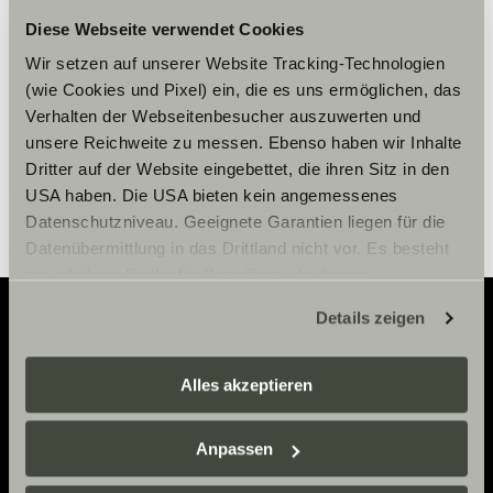
Diese Webseite verwendet Cookies
Wir setzen auf unserer Website Tracking-Technologien
Paramètre des cookies
(wie Cookies und Pixel) ein, die es uns ermöglichen, das
Verhalten der Webseitenbesucher auszuwerten und
unsere Reichweite zu messen. Ebenso haben wir Inhalte
Dritter auf der Website eingebettet, die ihren Sitz in den
USA haben. Die USA bieten kein angemessenes
Datenschutzniveau. Geeignete Garantien liegen für die
Datenübermittlung in das Drittland nicht vor. Es besteht
ein erhöhtes Risiko für Betroffene, da diesen
möglicherweise keine Rechtsbehelfsmöglichkeiten
Details zeigen
zustehen. Eingesetzte Dienstleister können Daten für
eigene Zwecke verarbeiten und mit anderen Daten
Adventure
zusammenführen. Weitere Informationen finden Sie hier:
Alles akzeptieren
Now.
Datenschutzerklärung
/
Datenschutzerklärung
Sunlight Business
. Akzeptieren Sie oder wählen Sie
Anpassen
einzelne Cookies/Dienste in den Einstellungen aus,
erteilen Sie uns Ihre Einwilligung zur Verarbeitung Ihrer