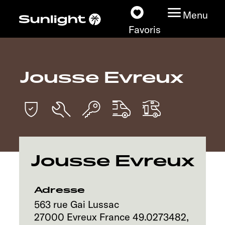
Menu
Favoris
Jousse Evreux
Nos modèles
Configurateur
Recherchez votre
Sunlight
Jousse Evreux
Nos concessionnaires
Adresse
Découvrir
563 rue Gai Lussac
27000
Evreux
France
49.0273482
,