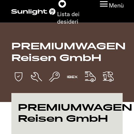
Menù
Lista dei
desideri
PREMIUMWAGEN
Modelli
Reisen GmbH
Configuratore
Trovate il vostro
Sunlight
Ricerca concessionari
PREMIUMWAGEN
Reisen GmbH
Scoprire