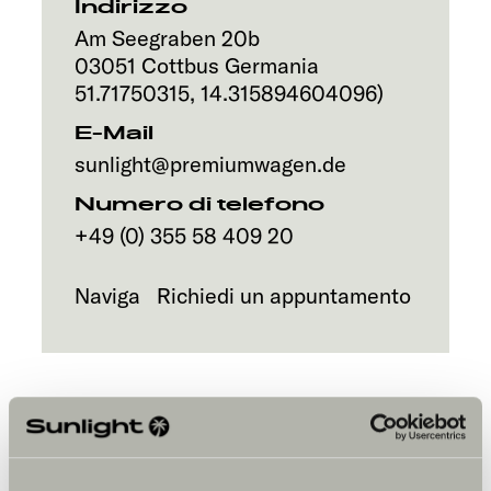
Servizi
Indirizzo
Am Seegraben 20b
03051
Cottbus
Germania
51.71750315
,
14.315894604096
)
E-Mail
sunlight@premiumwagen.de
Numero di telefono
+49 (0) 355 58 409 20
Naviga
Richiedi un appuntamento