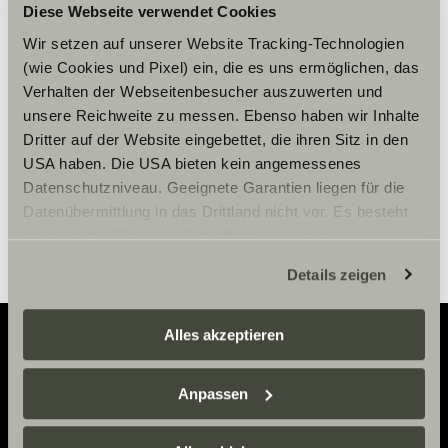
Diese Webseite verwendet Cookies
Per visualizzare il contenuto,
accettare i cookies marketing.
Wir setzen auf unserer Website Tracking-Technologien
(wie Cookies und Pixel) ein, die es uns ermöglichen, das
Verhalten der Webseitenbesucher auszuwerten und
unsere Reichweite zu messen. Ebenso haben wir Inhalte
Impostazioni Cookie
Dritter auf der Website eingebettet, die ihren Sitz in den
USA haben. Die USA bieten kein angemessenes
Datenschutzniveau. Geeignete Garantien liegen für die
Datenübermittlung in das Drittland nicht vor. Es besteht
ein erhöhtes Risiko für Betroffene, da diesen
möglicherweise keine Rechtsbehelfsmöglichkeiten
Details zeigen
zustehen. Eingesetzte Dienstleister können Daten für
eigene Zwecke verarbeiten und mit anderen Daten
zusammenführen. Weitere Informationen finden Sie hier:
Alles akzeptieren
Datenschutzerklärung
/
Datenschutzerklärung
Sunlight Business
. Akzeptieren Sie oder wählen Sie
Adventure
Anpassen
einzelne Cookies/Dienste in den Einstellungen aus,
Now.
erteilen Sie uns Ihre Einwilligung zur Verarbeitung Ihrer