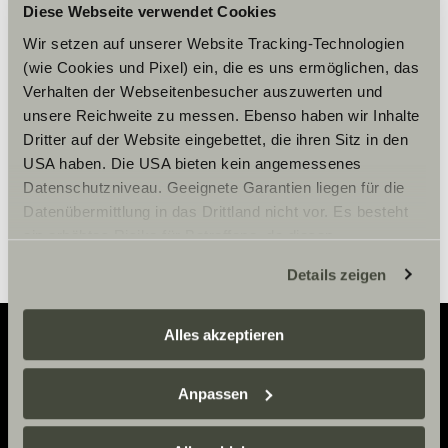
Diese Webseite verwendet Cookies
Please accept marketing-
cookies to use this function.
Wir setzen auf unserer Website Tracking-Technologien
(wie Cookies und Pixel) ein, die es uns ermöglichen, das
Verhalten der Webseitenbesucher auszuwerten und
unsere Reichweite zu messen. Ebenso haben wir Inhalte
Cookie Settings
Dritter auf der Website eingebettet, die ihren Sitz in den
USA haben. Die USA bieten kein angemessenes
Datenschutzniveau. Geeignete Garantien liegen für die
Datenübermittlung in das Drittland nicht vor. Es besteht
ein erhöhtes Risiko für Betroffene, da diesen
möglicherweise keine Rechtsbehelfsmöglichkeiten
Details zeigen
zustehen. Eingesetzte Dienstleister können Daten für
eigene Zwecke verarbeiten und mit anderen Daten
zusammenführen. Weitere Informationen finden Sie hier:
Alles akzeptieren
Datenschutzerklärung
/
Datenschutzerklärung
Sunlight Business
. Akzeptieren Sie oder wählen Sie
Adventure
Anpassen
einzelne Cookies/Dienste in den Einstellungen aus,
Now.
erteilen Sie uns Ihre Einwilligung zur Verarbeitung Ihrer