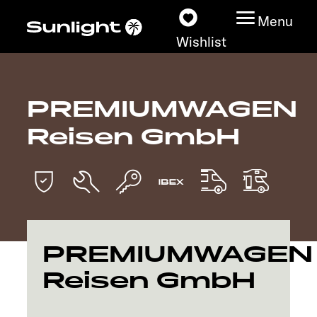
Menu
Wishlist
PREMIUMWAGEN
Models
Reisen GmbH
Configurator
Vehicle Guide
Dealerslocator
PREMIUMWAGEN
Explore
Reisen GmbH
Service