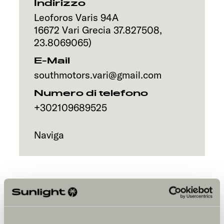
Servizi
Indirizzo
Leoforos Varis 94A
16672
Vari
Grecia
37.827508
,
23.8069065
)
E-Mail
southmotors.vari@gmail.com
Numero di telefono
+302109689525
Naviga