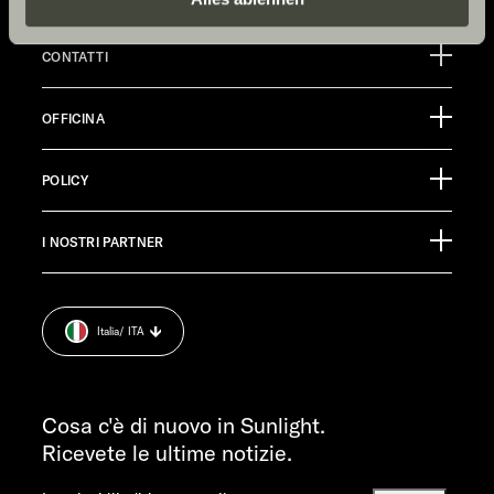
freiwillig, für den Besuch der Website nicht erforderlich
und kann jederzeit über die Einstellungen widerrufen
CONTATTI
werden. Klicken Sie auf Ablehnen, werden nur die
Sunlight GmbH
notwendigen Cookies auf der Webseite gesetzt, die für
OFFICINA
Ölmühlestraße 6
den störungsfreien Betrieb der Webseite und die
88299 Leutkirch
Ermöglichung der Seitennavigation erforderlich sind.
Calendario degli eventi
Germany
POLICY
Materiale informativo
Pressroom
SERVIZIO CLIENTI
I NOSTRI PARTNER
Impronta.
service@service.sunlight.de
Dichiarazione di protezione dei dati.
+49 7562 9870
Cookie Consent
LUN-MART 7:30-12:00 E 13:00-16:00
Italia
/ ITA
Informazioni sul peso.
VEN 07:30-12:00
INFORMAZIONI
info@sunlight.de
Cosa c'è di nuovo in Sunlight.
Ricevete le ultime notizie.