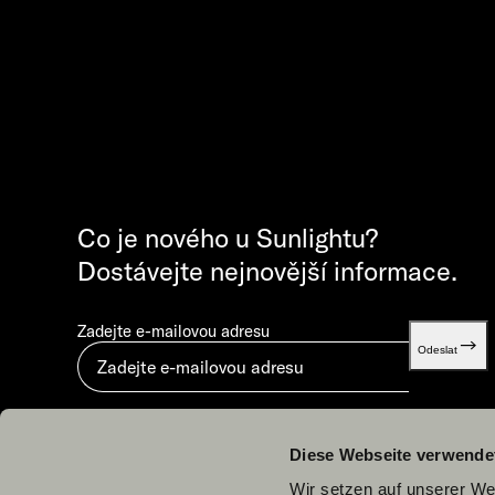
Co je nového u Sunlightu?
Dostávejte nejnovější informace.
Zadejte e-mailovou adresu
Odeslat
Odesláním vyjadřujete souhlas s dokumentem „
Zásady ochrany osobních údajů
“.
Diese Webseite verwende
Wir setzen auf unserer Web