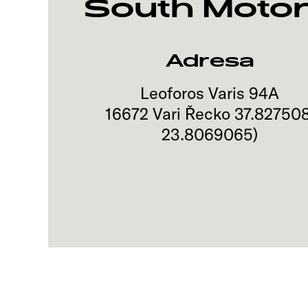
South Motors
Adresa
Leoforos Varis 94A
16672
Vari
Řecko
37.82750
23.8069065
)