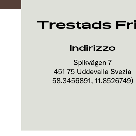
Trestads Fr
Indirizzo
Spikvägen 7
451 75
Uddevalla
Svezia
58.3456891
,
11.8526749
)