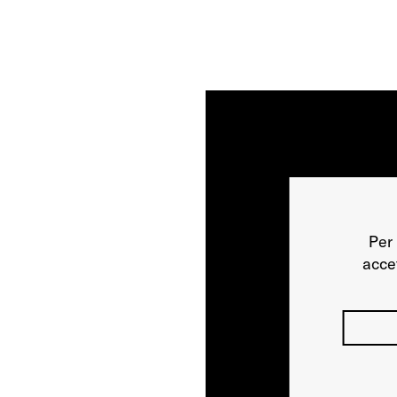
Per 
acce