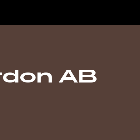
s
ordon AB