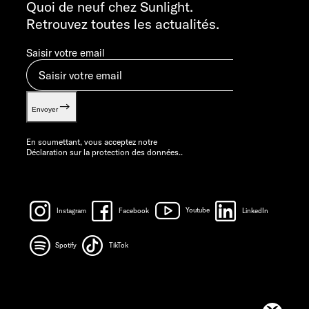
info@sunlight.de
Quoi de neuf chez Sunlight.
Retrouvez toutes les actualités.
Saisir votre email
Envoyer
En soumettant, vous acceptez notre
Déclaration sur la protection des données.
.
Instagram
Facebook
Youtube
LinkedIn
Spotify
TikTok