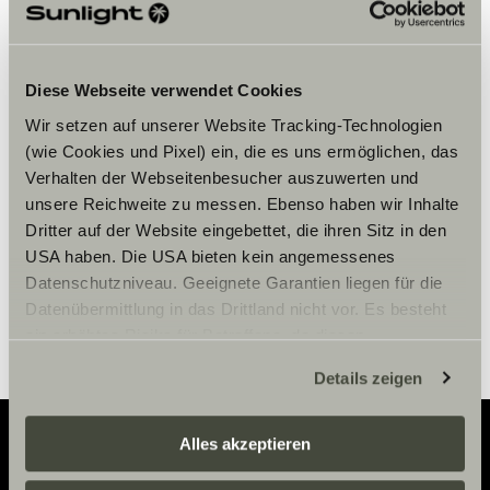
Veuillez accepter les cookies pour
Diese Webseite verwendet Cookies
afficher le contenu.
Wir setzen auf unserer Website Tracking-Technologien
(wie Cookies und Pixel) ein, die es uns ermöglichen, das
Verhalten der Webseitenbesucher auszuwerten und
Paramètre des cookies
unsere Reichweite zu messen. Ebenso haben wir Inhalte
Dritter auf der Website eingebettet, die ihren Sitz in den
USA haben. Die USA bieten kein angemessenes
Datenschutzniveau. Geeignete Garantien liegen für die
Datenübermittlung in das Drittland nicht vor. Es besteht
ein erhöhtes Risiko für Betroffene, da diesen
möglicherweise keine Rechtsbehelfsmöglichkeiten
Details zeigen
zustehen. Eingesetzte Dienstleister können Daten für
eigene Zwecke verarbeiten und mit anderen Daten
zusammenführen. Weitere Informationen finden Sie hier:
Alles akzeptieren
Datenschutzerklärung
/
Datenschutzerklärung