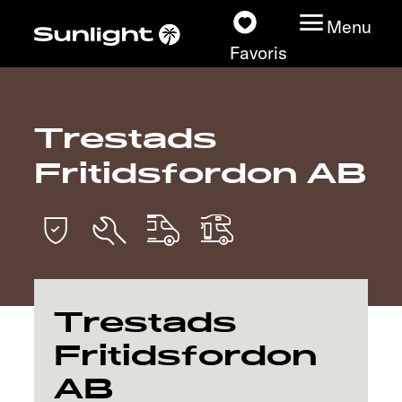
Menu
Favoris
Trestads
Nos modèles
Fritidsfordon AB
Configurateur
Recherchez votre
Sunlight
Nos concessionnaires
Trestads
Fritidsfordon
Découvrir
AB