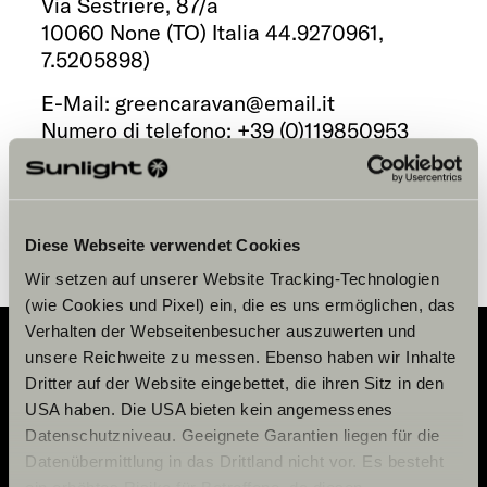
Via Sestriere, 87/a
Servizi
10060
None (TO)
Italia
44.9270961
,
7.5205898
)
E-Mail:
greencaravan@email.it
Numero di telefono:
+39 (0)119850953
Richiedi un appuntamento
Salva nel calendario
Diese Webseite verwendet Cookies
Wir setzen auf unserer Website Tracking-Technologien
(wie Cookies und Pixel) ein, die es uns ermöglichen, das
Verhalten der Webseitenbesucher auszuwerten und
unsere Reichweite zu messen. Ebenso haben wir Inhalte
Dritter auf der Website eingebettet, die ihren Sitz in den
Adventure
USA haben. Die USA bieten kein angemessenes
Now.
Datenschutzniveau. Geeignete Garantien liegen für die
Datenübermittlung in das Drittland nicht vor. Es besteht