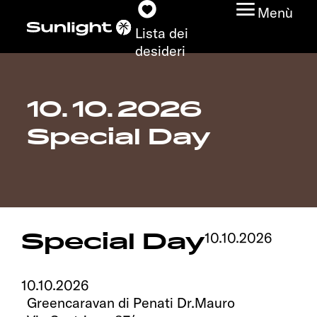
Menù
Lista dei
desideri
10. 10. 2026
Modelli
Special Day
Configuratore
Trovate il vostro
Sunlight
Special Day
10.10.2026
Ricerca concessionari
10.10.2026
Scoprire
Greencaravan di Penati Dr.Mauro