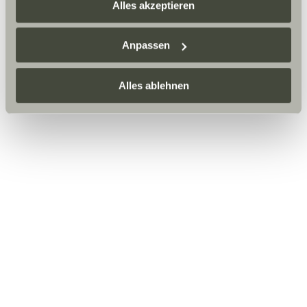
zusammenführen. Weitere Informationen finden Sie hier:
Alles akzeptieren
Datenschutzerklärung
/
Datenschutzerklärung
Sunlight Business
. Akzeptieren Sie oder wählen Sie
Anpassen
einzelne Cookies/Dienste in den Einstellungen aus,
erteilen Sie uns Ihre Einwilligung zur Verarbeitung Ihrer
Daten zu den genannten Zwecken. Die Einwilligung ist
Alles ablehnen
freiwillig, für den Besuch der Website nicht erforderlich
und kann jederzeit über die Einstellungen widerrufen
werden. Klicken Sie auf Ablehnen, werden nur die
notwendigen Cookies auf der Webseite gesetzt, die für
den störungsfreien Betrieb der Webseite und die
Ermöglichung der Seitennavigation erforderlich sind.