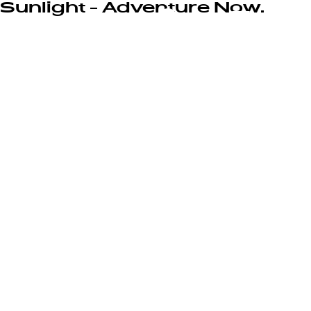
Sunlight - Adventure Now.
Menu
Ønskeliste
Modeller
Konfigurator
Find din Sunlight
Find forhandler
Oplev
Service