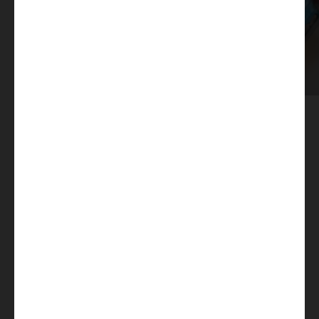
Dotazioni di serie
Veicolo di base Fiat
Fiat Ducato 3.500 kg | 2.2 | 103
Cellula
kW | 140 CV Euro 6 | cambio
manuale 6 marce