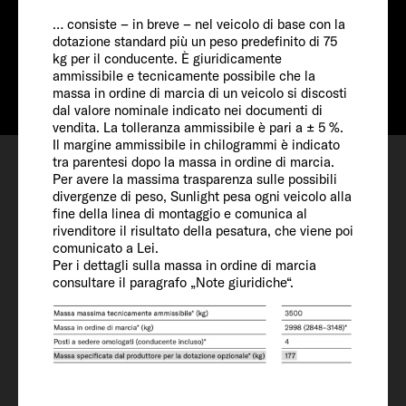
Prezzo a partire da
… consiste – in breve – nel veicolo di base con la
dotazione standard più un peso predefinito di 75
Info
da € 68.890
kg per il conducente. È giuridicamente
ammissibile e tecnicamente possibile che la
massa in ordine di marcia di un veicolo si discosti
dal valore nominale indicato nei documenti di
vendita. La tolleranza ammissibile è pari a ± 5 %.
Il margine ammissibile in chilogrammi è indicato
Configurare
tra parentesi dopo la massa in ordine di marcia.
Appuntamento
Per avere la massima trasparenza sulle possibili
divergenze di peso, Sunlight pesa ogni veicolo alla
Lista dei desideri
fine della linea di montaggio e comunica al
rivenditore il risultato della pesatura, che viene poi
comunicato a Lei.
Per i dettagli sulla massa in ordine di marcia
consultare il paragrafo „Note giuridiche“.
Veicolo
Lunghezza / Larghezza / Altezza