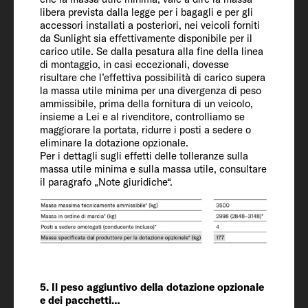
106
libera prevista dalla legge per i bagagli e per gli
accessori installati a posteriori, nei veicoli forniti
da Sunlight sia effettivamente disponibile per il
Massa totale tecnicamente ammessa*
carico utile. Se dalla pesatura alla fine della linea
di montaggio, in casi eccezionali, dovesse
(kg)
risultare che l’effettiva possibilità di carico supera
3500
la massa utile minima per una divergenza di peso
ammissibile, prima della fornitura di un veicolo,
insieme a Lei e al rivenditore, controlliamo se
Aumento di peso (optional)
maggiorare la portata, ridurre i posti a sedere o
eliminare la dotazione opzionale.
4400
Per i dettagli sugli effetti delle tolleranze sulla
massa utile minima e sulla massa utile, consultare
il paragrafo „Note giuridiche“.
Carico trainabile 12 % frenato / non
frenato
2000 / 750
Pneumatici
225/75 R 16 CP
5. Il peso aggiuntivo della dotazione opzionale
e dei pacchetti…