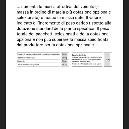
Passo
… aumenta la massa effettiva del veicolo (=
massa in ordine di marcia più dotazione opzionale
404
selezionata) e riduce la massa utile. Il valore
indicato è l’incremento di peso carico rispetto alla
dotazione standard della pianta specifica. Il peso
totale dei pacchetti selezionati e della dotazione
Dotazione
opzionale non può superare la massa specificata
dal produttore per la dotazione opzionale.
interna
Posti letto
4 + 1
Area letto - mansarda
195 x 140 - 110
Dimensioni letto posteriore
210 x 80 / 215 x 80 / 210 x 168