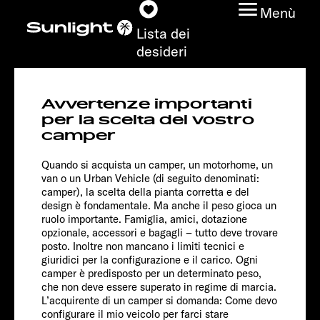
Menù
Lista dei
desideri
T 68
Avvertenze importanti
Adventure
Modelli
per la scelta del vostro
camper
Configuratore
Quando si acquista un camper, un motorhome, un
van o un Urban Vehicle (di seguito denominati:
camper), la scelta della pianta corretta e del
Trovate il vostro
design è fondamentale. Ma anche il peso gioca un
Sunlight
ruolo importante. Famiglia, amici, dotazione
opzionale, accessori e bagagli – tutto deve trovare
posto. Inoltre non mancano i limiti tecnici e
Ricerca concessionari
giuridici per la configurazione e il carico. Ogni
camper è predisposto per un determinato peso,
Scoprire
che non deve essere superato in regime di marcia.
L’acquirente di un camper si domanda: Come devo
Chassis
configurare il mio veicolo per farci stare