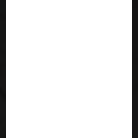
Antenna integrata negli
specchietti esterni
Retrocamera (Radar)
ESC (electronic stability control)
incl. ASR (anti-skid control), hill
holder (hill start assist), CWA
(crosswind assist), controllo della
stabilità del rimorchio e PCB
(post-collision braking)
Predisposizione radio con
altoparlanti
Specchietti elettrici e riscaldati