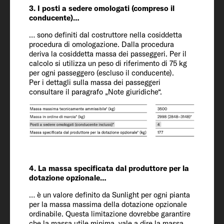
741 / 232 / 293 cm
3. I posti a sedere omologati (compreso il
conducente)…
Altezza abitativa
… sono definiti dal costruttore nella cosiddetta
procedura di omologazione. Dalla procedura
210
deriva la cosiddetta massa dei passeggeri. Per il
calcolo si utilizza un peso di riferimento di 75 kg
per ogni passeggero (escluso il conducente).
Posti omologati (incluso guidatore)
Per i dettagli sulla massa dei passeggeri
4 + 1
consultare il paragrafo „Note giuridiche“.
Telaio / motore / potenza kW (CV)
Fiat Ducato / 2.2 / 103 (140)
Massa in ordine di marcia (kg)*
4. La massa specificata dal produttore per la
3030 (2879 a 3182)*
dotazione opzionale…
… è un valore definito da Sunlight per ogni pianta
per la massa massima della dotazione opzionale
Massa specificata dal produttore per le
ordinabile. Questa limitazione dovrebbe garantire
dotazioni opzional* (kg)
che la massa utile minima, vale a dire la massa