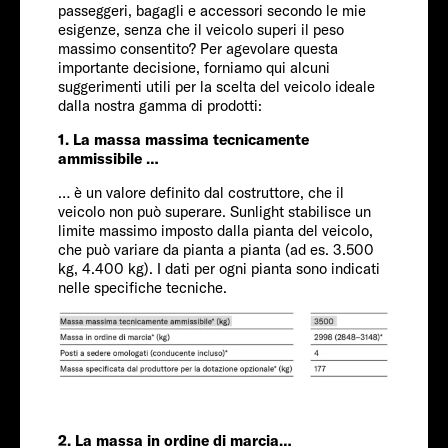
Servizi
passeggeri, bagagli e accessori secondo le mie
esigenze, senza che il veicolo superi il peso
massimo consentito? Per agevolare questa
importante decisione, forniamo qui alcuni
suggerimenti utili per la scelta del veicolo ideale
dalla nostra gamma di prodotti:
1. La massa massima tecnicamente
ammissibile …
… è un valore definito dal costruttore, che il
FIAT
veicolo non può superare. Sunlight stabilisce un
limite massimo imposto dalla pianta del veicolo,
che può variare da pianta a pianta (ad es. 3.500
Passeggeri
kg, 4.400 kg). I dati per ogni pianta sono indicati
nelle specifiche tecniche.
4-5
Dimensioni
741 CM
2. La massa in ordine di marcia…