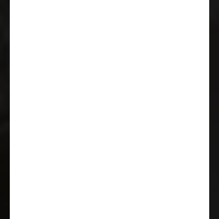
Cruise Control
Climatizzatore manuale nella
cabina guida
Luci diurne integrate nei fari
Presa USB
Traction+ con Hill Descent
Volante multifunzione
Funzione Start & Stop incl.
booster