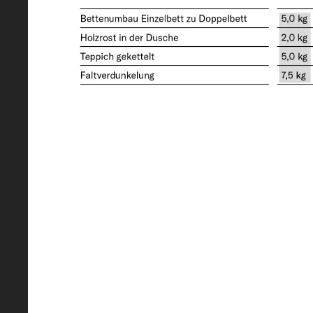
3500
Vægtforhøjelse (optional)
4400
Anhængerlast 12 % bremset / ubr
2000 / 750
Dæk
225/75 R 16 CP