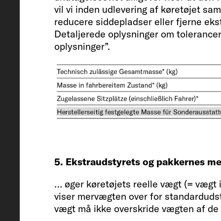
Fiat Ducato / 2.2 / 103 (140)
vil vi inden udlevering af køretøjet s
reducere siddepladser eller fjerne eks
Detaljerede oplysninger om tolerancern
oplysninger”.
Vægt i køreklar stand (kg)*
2973 (2824 til 3122)*
Fabriksspecificeret vægt for ekstr
163
5. Ekstraudstyrets og pakkernes 
… øger køretøjets reelle vægt (= vægt 
viser mervægten over for standarduds
Teknisk tilladte totalvægt* (kg)
vægt må ikke overskride vægten af de 