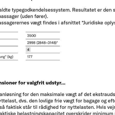
aldte typegodkendelsessystem. Resultatet er den 
assager (uden fører).
ssagerernes vægt findes i afsnittet “Juridiske oply
Sengemål alkove
195 x 140 - 
e fører)
Sengemål bageste 
210 x 80 / 2
sioner for valgfrit udstyr…
planløsning for den maksimale vægt af det ekstrauds
telast, dvs. den lovlige frie vægt for bagage og ef
så faktisk står til rådighed for nyttelasten. Hvis ve
Sengemål midtersen
 faktiske belastningskapacitet overskrider minimum n