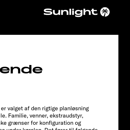
Chassis
rende
 valget af den rigtige planløsning
FIAT
le. Familie, venner, ekstraudstyr,
iske grænser for konfiguration og
s under kørslen. Det fører til følgende