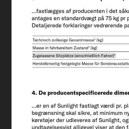
…fastlægges af producenten i det såk
antages en standardvægt på 75 kg pr p
Detaljerede forklaringer vedrørende pa
Indvendig højde
210
Tilladt antal siddepladser (inklusiv
4 + 1
4. De producentspecificerede dimen
…er en af Sunlight fastlagt værdi pr. 
begrænsning skal sikre, at minimum nyt
køretøjer der udleveres af Sunlight, og
Chassis / motor / effekt kW (hk)
undtagelsesvist alligevel viser at den