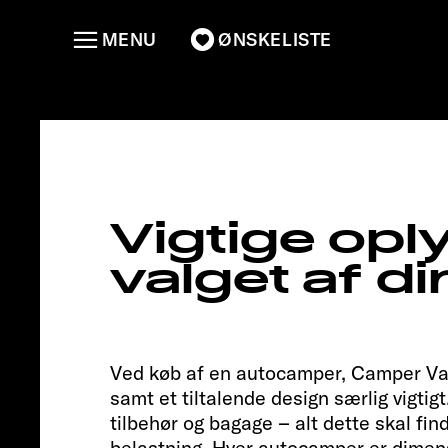
MENU
ØNSKELISTE
T 68
Adventu
Vigtige op
valget af d
Ved køb af en autocamper, Camper Van 
samt et tiltalende design særlig vigtig
tilbehør og bagage – alt dette skal fin
belastning. Hver autocamper er dimensi