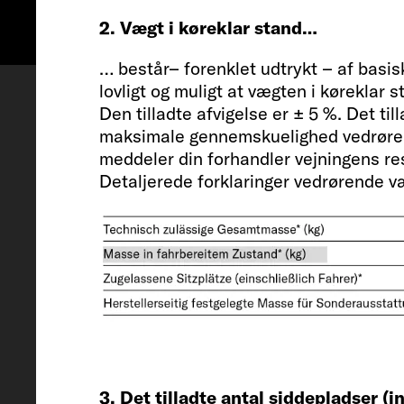
2. Vægt i køreklar stand…
Konfigurer
Aftale om fremvi
… består– forenklet udtrykt – af basis
lovligt og muligt at vægten i køreklar 
Den tilladte afvigelse er ± 5 %. Det ti
maksimale gennemskuelighed vedrørende
meddeler din forhandler vejningens resu
Detaljerede forklaringer vedrørende væg
Køretøj
Længde / Bredde / Højde
741 / 232 / 293 cm
3. Det tilladte antal siddepladser (i