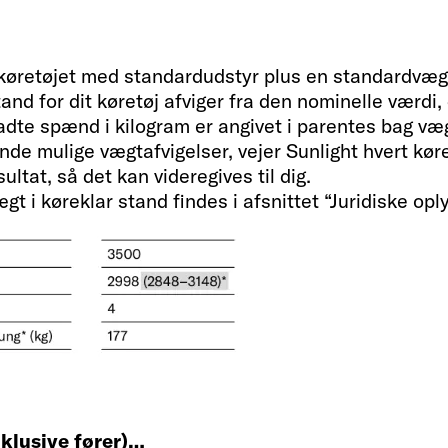
sning
køretøjet med standardudstyr plus en standardvægt 
stand for dit køretøj afviger fra den nominelle værdi
lladte spænd i kilogram er angivet i parentes bag væ
 mulige vægtafvigelser, vejer Sunlight hvert køre
ltat, så det kan videregives til dig.
t i køreklar stand findes i afsnittet “Juridiske opl
Indvendi
Sovepladser
2 + 3
nklusive fører)…