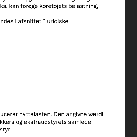
ks. kan forøge køretøjets belastning,
des i afsnittet “Juridiske
s
l / spildevandstank
educerer nyttelasten. Den angivne værdi
akkers og ekstraudstyrets samlede
 / USB-stik (dobbelt)
styr.