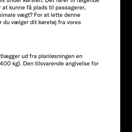
Passagerer
at kunne få plads til passagerer,
simale vægt? For at lette denne
r du vælger dit køretøj fra vores
4-5 EKS
Størrelse
stlægger ud fra planløsningen en
4.400 kg). Den tilsvarende angivelse for
741 CM
Pris fra
Fra 821.000 kr.
Info