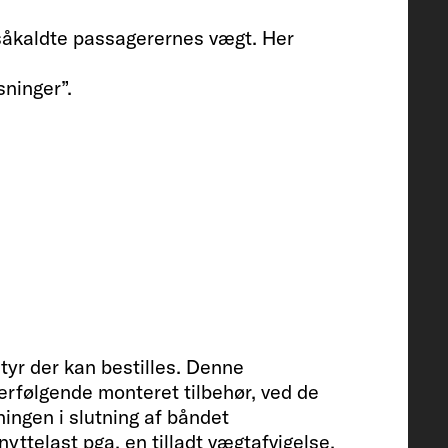
såkaldte passagerernes vægt. Her
sninger”.
110 EKS
seng
15 x 80 / 210 x 168
tyr der kan bestilles. Denne
terfølgende monteret tilbehør, ved de
jningen i slutning af båndet
g (ekstraudstyr)
yttelast pga. en tilladt vægtafvigelse,