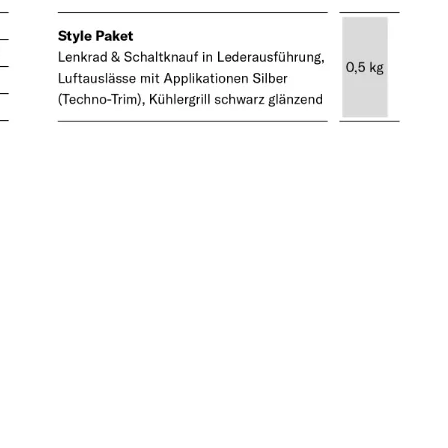
5 / 4
Opvarmning
Combi 6 Gas / Combi
6 Electric EKS
emset
Mål serviceluge ven
75 x 80
Mål serviceluge v B 