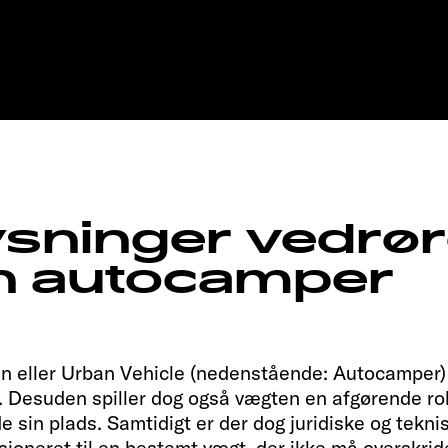
re
lysninger vedrø
in autocamper
eller Urban Vehicle (nedenstående: Autocamper) er
t. Desuden spiller dog også vægten en afgørende rol
de sin plads. Samtidigt er der dog juridiske og tekn
oneret til en bestemt vægt, der ikke må overskride