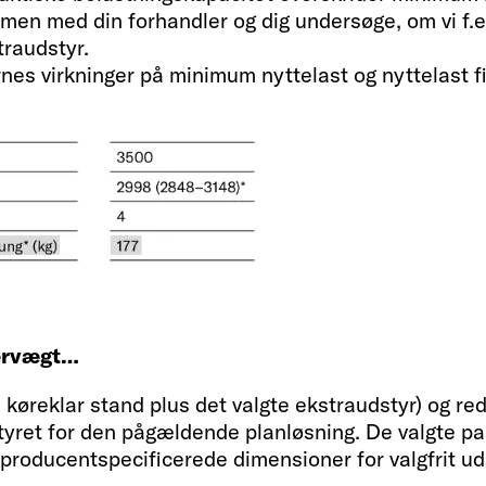
210 x 65 EKS
ammen med din forhandler og dig undersøge, om vi f.e
traudstyr.
es virkninger på minimum nyttelast og nyttelast fin
Køleskab/frysebok
156 (29)
audstyr* (kg)
Vandtank inkl. kede
122 / 20 / 92
mervægt…
i køreklar stand plus det valgte ekstraudstyr) og r
tyret for den pågældende planløsning. De valgte p
Stikkontakter 230 V
producentspecificerede dimensioner for valgfrit ud