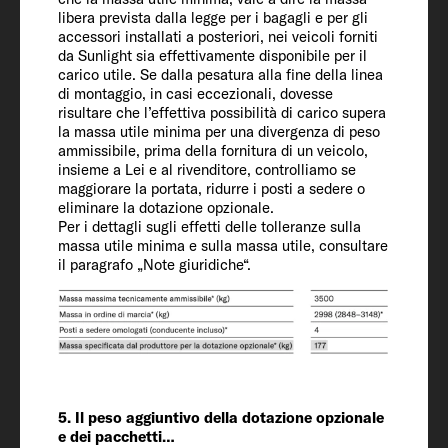
libera prevista dalla legge per i bagagli e per gli
accessori installati a posteriori, nei veicoli forniti
Massa totale tecnicamente ammessa*
da Sunlight sia effettivamente disponibile per il
(kg)
carico utile. Se dalla pesatura alla fine della linea
3500
di montaggio, in casi eccezionali, dovesse
risultare che l’effettiva possibilità di carico supera
la massa utile minima per una divergenza di peso
ammissibile, prima della fornitura di un veicolo,
Aumento di peso (optional)
insieme a Lei e al rivenditore, controlliamo se
4100
maggiorare la portata, ridurre i posti a sedere o
eliminare la dotazione opzionale.
Per i dettagli sugli effetti delle tolleranze sulla
Carico trainabile 12 % frenato / non
massa utile minima e sulla massa utile, consultare
frenato
il paragrafo „Note giuridiche“.
2000 / 750
Pneumatici
235/65 R16
5. Il peso aggiuntivo della dotazione opzionale
Passo
e dei pacchetti…