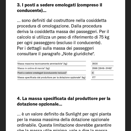
3. I posti a sedere omologati (compreso il
Altezza abitativa
conducente)…
210
… sono definiti dal costruttore nella cosiddetta
procedura di omologazione. Dalla procedura
deriva la cosiddetta massa dei passeggeri. Per il
Posti omologati (incluso guidatore)
calcolo si utilizza un peso di riferimento di 75 kg
4 + 1
per ogni passeggero (escluso il conducente).
Per i dettagli sulla massa dei passeggeri
consultare il paragrafo „Note giuridiche“.
Telaio / motore / potenza kW (CV)
Ford Transit / 2.0 / 96 (130)
Massa in ordine di marcia (kg)*
3013 (2862 a 3164)*
4. La massa specificata dal produttore per la
dotazione opzionale…
Massa specificata dal produttore per le
… è un valore definito da Sunlight per ogni pianta
dotazioni opzional* (kg)
per la massa massima della dotazione opzionale
ordinabile. Questa limitazione dovrebbe garantire
132
che la massa utile minima, vale a dire la massa