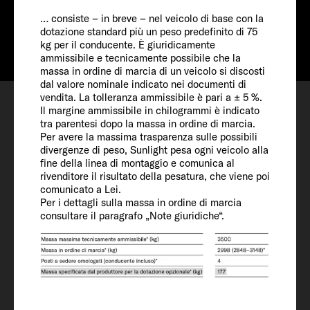
Info
da € 66.790
… consiste – in breve – nel veicolo di base con la
dotazione standard più un peso predefinito di 75
kg per il conducente. È giuridicamente
ammissibile e tecnicamente possibile che la
massa in ordine di marcia di un veicolo si discosti
dal valore nominale indicato nei documenti di
Configurare
vendita. La tolleranza ammissibile è pari a ± 5 %.
Il margine ammissibile in chilogrammi è indicato
Appuntamento
tra parentesi dopo la massa in ordine di marcia.
Per avere la massima trasparenza sulle possibili
Lista dei desideri
divergenze di peso, Sunlight pesa ogni veicolo alla
fine della linea di montaggio e comunica al
rivenditore il risultato della pesatura, che viene poi
comunicato a Lei.
Per i dettagli sulla massa in ordine di marcia
consultare il paragrafo „Note giuridiche“.
Veicolo
Lunghezza / Larghezza / Altezza
739 / 232 / 293 cm