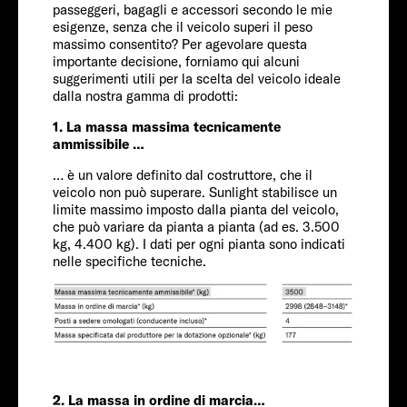
Servizi
passeggeri, bagagli e accessori secondo le mie
esigenze, senza che il veicolo superi il peso
massimo consentito? Per agevolare questa
importante decisione, forniamo qui alcuni
suggerimenti utili per la scelta del veicolo ideale
dalla nostra gamma di prodotti:
1. La massa massima tecnicamente
ammissibile …
FORD
… è un valore definito dal costruttore, che il
veicolo non può superare. Sunlight stabilisce un
Passeggeri
limite massimo imposto dalla pianta del veicolo,
che può variare da pianta a pianta (ad es. 3.500
kg, 4.400 kg). I dati per ogni pianta sono indicati
nelle specifiche tecniche.
4-5
Dimensioni
739 CM
Prezzo a partire da
2. La massa in ordine di marcia…