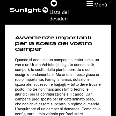
Menù
Lista dei
desideri
T 690 L
Avvertenze importanti
Adventure
Modelli
per la scelta del vostro
camper
Configuratore
Quando si acquista un camper, un motorhome, un
van o un Urban Vehicle (di seguito denominati:
camper), la scelta della pianta corretta e del
Trovate il vostro
design è fondamentale. Ma anche il peso gioca un
Sunlight
ruolo importante. Famiglia, amici, dotazione
opzionale, accessori e bagagli – tutto deve trovare
posto. Inoltre non mancano i limiti tecnici e
Ricerca concessionari
giuridici per la configurazione e il carico. Ogni
camper è predisposto per un determinato peso,
Scoprire
che non deve essere superato in regime di marcia.
Chassis
L’acquirente di un camper si domanda: Come devo
configurare il mio veicolo per farci stare