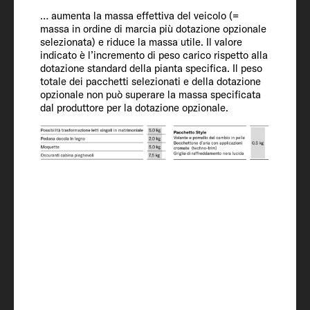
396
… aumenta la massa effettiva del veicolo (=
massa in ordine di marcia più dotazione opzionale
selezionata) e riduce la massa utile. Il valore
indicato è l’incremento di peso carico rispetto alla
Dotazione
dotazione standard della pianta specifica. Il peso
totale dei pacchetti selezionati e della dotazione
interna
opzionale non può superare la massa specificata
dal produttore per la dotazione opzionale.
Posti letto
5
Area letto - mansarda
195 x 140 - 110
Dimensioni letto posteriore
195 x 146