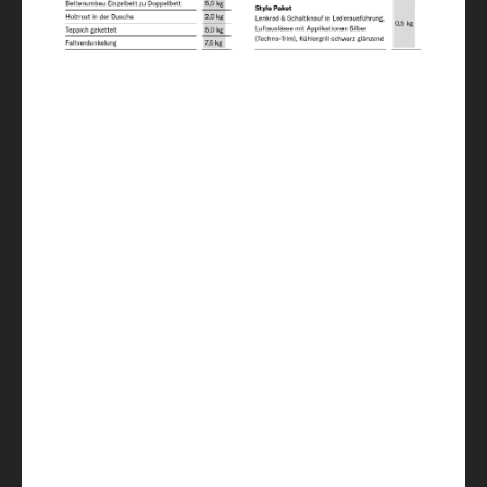
Dimensions couchage dînette (option)
210 x 50
Réfrigérateur / dont freezer
156 (29)
Réservoir eau propre, chauffe-eau inclus
(vol. réduit) / Réservoir eaux usées
122 / 20 / 92
Prises 230 V / Prise USB double
5 / 4
Chauffage
Combi 6 Gas / OPT / Combi 6 Electric