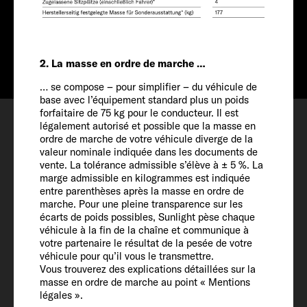
A partir de CHF
Info
64'990
2. La masse en ordre de marche …
… se compose – pour simplifier – du véhicule de
base avec l’équipement standard plus un poids
Configurer
forfaitaire de 75 kg pour le conducteur. Il est
légalement autorisé et possible que la masse en
Rendez-vous
ordre de marche de votre véhicule diverge de la
valeur nominale indiquée dans les documents de
Favoris
vente. La tolérance admissible s’élève à ± 5 %. La
marge admissible en kilogrammes est indiquée
entre parenthèses après la masse en ordre de
marche. Pour une pleine transparence sur les
écarts de poids possibles, Sunlight pèse chaque
véhicule à la fin de la chaîne et communique à
votre partenaire le résultat de la pesée de votre
Véhicule
véhicule pour qu’il vous le transmettre.
Vous trouverez des explications détaillées sur la
masse en ordre de marche au point « Mentions
Longueur / largeur / hauteur
légales ».