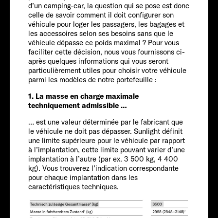
Service
d’un camping-car, la question qui se pose est donc
celle de savoir comment il doit configurer son
véhicule pour loger les passagers, les bagages et
les accessoires selon ses besoins sans que le
véhicule dépasse ce poids maximal ? Pour vous
faciliter cette décision, nous vous fournissons ci-
après quelques informations qui vous seront
particulièrement utiles pour choisir votre véhicule
parmi les modèles de notre portefeuille :
FORD
1. La masse en charge maximale
techniquement admissible …
Personnes
… est une valeur déterminée par le fabricant que
le véhicule ne doit pas dépasser. Sunlight définit
une limite supérieure pour le véhicule par rapport
4-5
à l’implantation, cette limite pouvant varier d’une
Taille
implantation à l’autre (par ex. 3 500 kg, 4 400
kg). Vous trouverez l’indication correspondante
pour chaque implantation dans les
caractéristiques techniques.
739 CM
Tarif à partir de