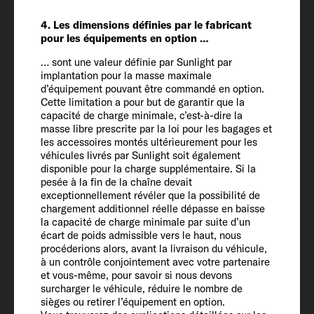
équipements en option* (kg)
145
4. Les dimensions définies par le fabricant
pour les équipements en option …
… sont une valeur définie par Sunlight par
Masse en charge maximale
implantation pour la masse maximale
techniquement admissible* (kg)
d’équipement pouvant être commandé en option.
3500
Cette limitation a pour but de garantir que la
capacité de charge minimale, c’est-à-dire la
masse libre prescrite par la loi pour les bagages et
les accessoires montés ultérieurement pour les
Augmentation du PTAC (option)
véhicules livrés par Sunlight soit également
4100
disponible pour la charge supplémentaire. Si la
pesée à la fin de la chaîne devait
exceptionnellement révéler que la possibilité de
Poids tractable 12 % freiné / non freiné
chargement additionnel réelle dépasse en baisse
2000 / 750
la capacité de charge minimale par suite d’un
écart de poids admissible vers le haut, nous
procéderions alors, avant la livraison du véhicule,
à un contrôle conjointement avec votre partenaire
Pneumatiques
et vous-même, pour savoir si nous devons
235/65 R16
surcharger le véhicule, réduire le nombre de
sièges ou retirer l’équipement en option.