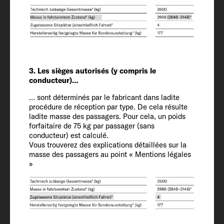
739 / 232 / 293 cm
Hauteur intérieure
210
3. Les sièges autorisés (y compris le
Places carte grise (conducteur inclus)
conducteur)…
4 + 1
… sont déterminés par le fabricant dans ladite
procédure de réception par type. De cela résulte
ladite masse des passagers. Pour cela, un poids
Châssis / Motorisation / Puissance CEE
forfaitaire de 75 kg par passager (sans
(ch)
conducteur) est calculé.
Ford Transit / 2.0 / 96 (130)
Vous trouverez des explications détaillées sur la
masse des passagers au point « Mentions légales
»
Masse en ordre de marche (kg)*
3000 (2850 jusqu'à 3150)*
Poids défini par le constructeur pour les