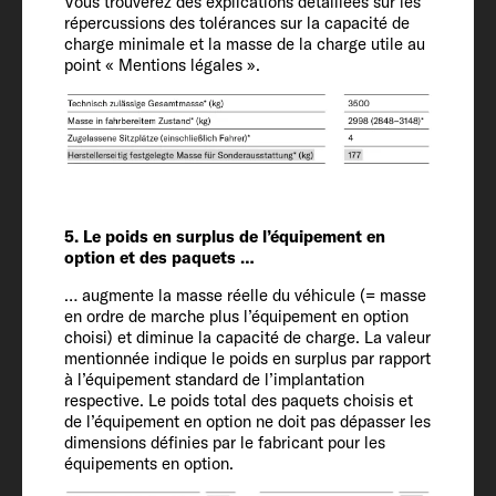
Vous trouverez des explications détaillées sur les
Empattement
répercussions des tolérances sur la capacité de
charge minimale et la masse de la charge utile au
396
point « Mentions légales ».
Équipement
intérieur
5. Le poids en surplus de l’équipement en
Couchages
option et des paquets …
3 + 2
… augmente la masse réelle du véhicule (= masse
en ordre de marche plus l’équipement en option
choisi) et diminue la capacité de charge. La valeur
Dimensions couchage capucine
mentionnée indique le poids en surplus par rapport
195 x 140 - 110 OPT
à l’équipement standard de l’implantation
respective. Le poids total des paquets choisis et
de l’équipement en option ne doit pas dépasser les
Dimensions couchage arrière
dimensions définies par le fabricant pour les
équipements en option.
195 x 150