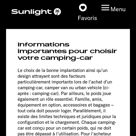
Menu
Favoris
T 690 L
Informations
Adventure
Nos modèles
importantes pour choisir
votre camping-car
Configurateur
Le choix de la bonne implantation ainsi qu’un
design attrayant sont des facteurs
particulièrement importants lors de l’achat d’un
Recherchez votre
camping-car, camper van ou urban vehicle (ci-
Sunlight
après : camping-car). Par ailleurs, le poids joue
également un rôle essentiel. Famille, amis,
équipement en option, accessoires et bagages –
Nos concessionnaires
tout cela doit pouvoir loger. Parallèlement, il
existe des limites techniques et juridiques pour la
Découvrir
configuration et le chargement. Chaque camping-
Chassis
car est conçu pour un certain poids, qui ne doit
pas être dépassé à l’utilisation. Pour l’acheteur