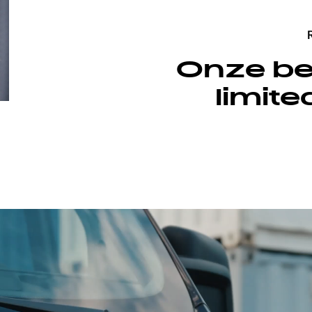
Onze bes
T 68 XX
limite