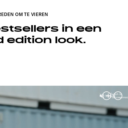
REDEN OM TE VIEREN
tsellers in een
T 68 XX
d edition look.
Switch to
Unmute
Fullscreenmo