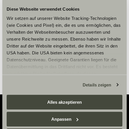
Diese Webseite verwendet Cookies
Accepteer marketing-cookies om
Wir setzen auf unserer Website Tracking-Technologien
de tour te bekijken.
(wie Cookies und Pixel) ein, die es uns ermöglichen, das
Verhalten der Webseitenbesucher auszuwerten und
unsere Reichweite zu messen. Ebenso haben wir Inhalte
Cookie-instellingen
Dritter auf der Website eingebettet, die ihren Sitz in den
USA haben. Die USA bieten kein angemessenes
Datenschutzniveau. Geeignete Garantien liegen für die
Datenübermittlung in das Drittland nicht vor. Es besteht
ein erhöhtes Risiko für Betroffene, da diesen
möglicherweise keine Rechtsbehelfsmöglichkeiten
Details zeigen
zustehen. Eingesetzte Dienstleister können Daten für
eigene Zwecke verarbeiten und mit anderen Daten
zusammenführen. Weitere Informationen finden Sie hier:
Alles akzeptieren
Datenschutzerklärung
/
Datenschutzerklärung
Sunlight Business
. Akzeptieren Sie oder wählen Sie
Adventure
Anpassen
einzelne Cookies/Dienste in den Einstellungen aus,
erteilen Sie uns Ihre Einwilligung zur Verarbeitung Ihrer