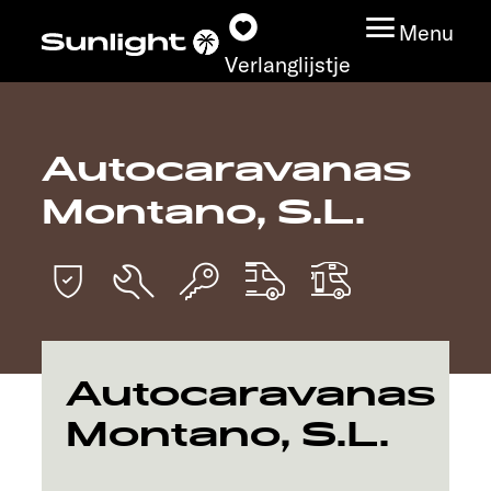
Menu
Verlanglijstje
Autocaravanas
Modeloverzicht
Montano, S.L.
Configurator
Vind jouw Sunlight
Vind jouw dealer
Autocaravanas
Ontdek
Montano, S.L.
Service