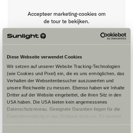
Accepteer marketing-cookies om
de tour te bekijken.
Cookie-instellingen
Diese Webseite verwendet Cookies
Wir setzen auf unserer Website Tracking-Technologien
(wie Cookies und Pixel) ein, die es uns ermöglichen, das
Verhalten der Webseitenbesucher auszuwerten und
unsere Reichweite zu messen. Ebenso haben wir Inhalte
Dritter auf der Website eingebettet, die ihren Sitz in den
Opening hours
USA haben. Die USA bieten kein angemessenes
Datenschutzniveau. Geeignete Garantien liegen für die
Horaires d’ouverture de la concession
Du mardi au samedi:
Datenübermittlung in das Drittland nicht vor. Es besteht
ein erhöhtes Risiko für Betroffene, da diesen
08h00 – 12h00 et 14h00-18h00 // Fermé les jours
möglicherweise keine Rechtsbehelfsmöglichkeiten
fériés