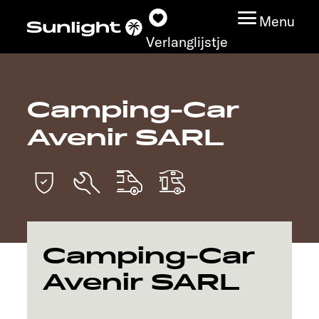
Menu
Verlanglijstje
Camping-Car
Modeloverzicht
Avenir SARL
Configurator
Vind jouw Sunlight
Vind jouw dealer
Camping-Car
Ontdek
Avenir SARL
Service