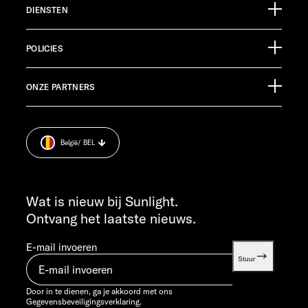
DIENSTEN
Ölmühlestraße 6
88299 Leutkirch
Evenementenkalender
Germany
POLICIES
Informatiemateriaal
Pressroom
KLANTENSERVICE
ONZE PARTNERS
Afdruk.
service@service.sunlight.de
Gegevensbeveiligingsverklaring.
+49 7562 9870
Cookie Consent
MA T/M DO 7:30 - 12:00 UUR EN 13:00 - 16:00 UUR
België
/ BEL
Informatie over het gewicht
VR 7:30 - 12:00 UUR
INFO SERVICE
info@sunlight.de
Wat is nieuw bij Sunlight.
Ontvang het laatste nieuws.
E-mail invoeren
Stuur
Door in te dienen, ga je akkoord met ons
Gegevensbeveiligingsverklaring.