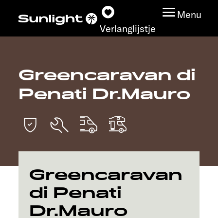
Menu
Verlanglijstje
Greencaravan di
Modeloverzicht
Penati Dr.Mauro
Configurator
Vind jouw Sunlight
Vind jouw dealer
Greencaravan
Ontdek
di Penati
Dr.Mauro
Service