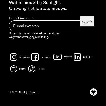
info@sunlight.de
Wat is nieuw bij Sunlight.
Ontvang het laatste nieuws.
E-mail invoeren
Stuur
Door in te dienen, ga je akkoord met ons
Gegevensbeveiligingsverklaring.
Instagram
Facebook
Youtube
LinkedIn
Spotify
TikTok
© 2026 Sunlight GmbH