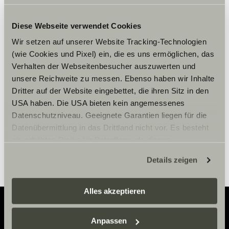
Diese Webseite verwendet Cookies
Accepteer marketing-cookies om
Wir setzen auf unserer Website Tracking-Technologien
de tour te bekijken.
(wie Cookies und Pixel) ein, die es uns ermöglichen, das
Verhalten der Webseitenbesucher auszuwerten und
unsere Reichweite zu messen. Ebenso haben wir Inhalte
Cookie-instellingen
Dritter auf der Website eingebettet, die ihren Sitz in den
USA haben. Die USA bieten kein angemessenes
Datenschutzniveau. Geeignete Garantien liegen für die
Datenübermittlung in das Drittland nicht vor. Es besteht
ein erhöhtes Risiko für Betroffene, da diesen
möglicherweise keine Rechtsbehelfsmöglichkeiten
Details zeigen
zustehen. Eingesetzte Dienstleister können Daten für
eigene Zwecke verarbeiten und mit anderen Daten
zusammenführen. Weitere Informationen finden Sie hier:
Alles akzeptieren
Datenschutzerklärung
/
Datenschutzerklärung
Sunlight Business
. Akzeptieren Sie oder wählen Sie
Anpassen
einzelne Cookies/Dienste in den Einstellungen aus,