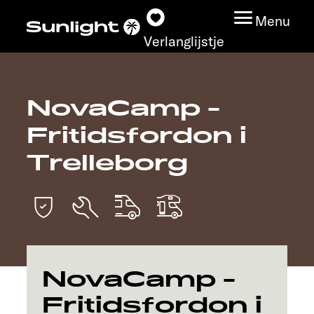
Menu
Verlanglijstje
NovaCamp -
Modeloverzicht
Fritidsfordon i
Configurator
Trelleborg
Vind jouw Sunlight
Vind jouw dealer
Ontdek
NovaCamp -
Fritidsfordon i
Service