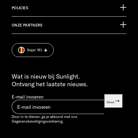
88299 Leutkirch
Evenementenkalender
Germany
POLICIES
Informatiemateriaal
Pressroom
KLANTENSERVICE
ONZE PARTNERS
Afdruk.
service@service.sunlight.de
Gegevensbeveiligingsverklaring.
+49 7562 9870
Cookie Consent
MA T/M DO 7:30 - 12:00 UUR EN 13:00 - 16:00 UUR
België
/ BEL
Informatie over het gewicht
VR 7:30 - 12:00 UUR
INFO SERVICE
info@sunlight.de
Wat is nieuw bij Sunlight.
Ontvang het laatste nieuws.
E-mail invoeren
Stuur
Door in te dienen, ga je akkoord met ons
Gegevensbeveiligingsverklaring.