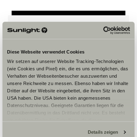
Accepteer marketing-cookies om
de tour te bekijken.
Diese Webseite verwendet Cookies
Wir setzen auf unserer Website Tracking-Technologien
Cookie-instellingen
(wie Cookies und Pixel) ein, die es uns ermöglichen, das
Verhalten der Webseitenbesucher auszuwerten und
unsere Reichweite zu messen. Ebenso haben wir Inhalte
Dritter auf der Website eingebettet, die ihren Sitz in den
USA haben. Die USA bieten kein angemessenes
Datenschutzniveau. Geeignete Garantien liegen für die
Datenübermittlung in das Drittland nicht vor. Es besteht
ein erhöhtes Risiko für Betroffene, da diesen
Opening hours
möglicherweise keine Rechtsbehelfsmöglichkeiten
Details zeigen
zustehen. Eingesetzte Dienstleister können Daten für
Montag bis Donnerstag: 10:00 – 16:00 Uhr