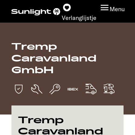
Menu
Verlanglijstje
Tremp
Modeloverzicht
Caravanland
Configurator
GmbH
Vind jouw Sunlight
Vind jouw dealer
Ontdek
Tremp
Caravanland
Service