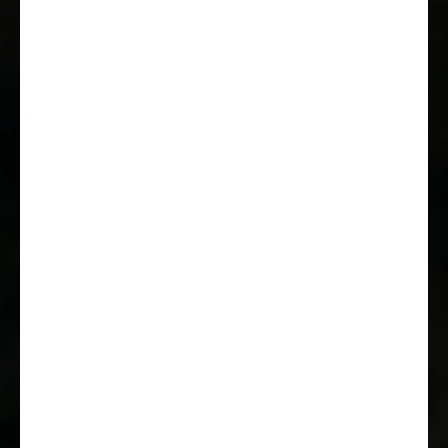
X
CLIFF
Fahrer- und Beifahrerairbag
Info
ab € 57.499
Fahrer-/Beifahrersitz drehbar
Tagfahrlicht im
Serienscheinwerfer integriert
Fahrer- und Beifahrersitz in
Wohnraumstoff mit
Doppelarmlehnen (Captain Chair)
Elektrische Fensterheber und
Zentralverriegelung im
Fahrerhaus