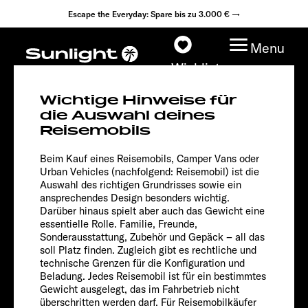
Escape the Everyday: Spare bis zu 3.000 € →
Menu
Wishlist
Wichtige Hinweise für
die Auswahl deines
CLIFF 640
Reisemobils
X
Modelle
Beim Kauf eines Reisemobils, Camper Vans oder
Urban Vehicles (nachfolgend: Reisemobil) ist die
Konfigurator
Auswahl des richtigen Grundrisses sowie ein
ansprechendes Design besonders wichtig.
Darüber hinaus spielt aber auch das Gewicht eine
Fahrzeugfinder
essentielle Rolle. Familie, Freunde,
Sonderausstattung, Zubehör und Gepäck – all das
Fahrzeugbörse
soll Platz finden. Zugleich gibt es rechtliche und
technische Grenzen für die Konfiguration und
Beladung. Jedes Reisemobil ist für ein bestimmtes
Händlersuche
Gewicht ausgelegt, das im Fahrbetrieb nicht
überschritten werden darf. Für Reisemobilkäufer