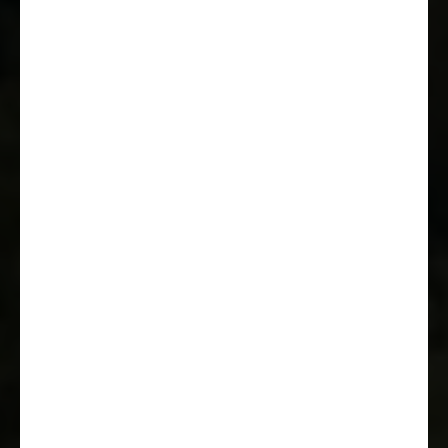
Multifunktionslenkrad
Parksensoren hinten
ESC (elektronische
Stabilitätskontrolle) inkl. ASR
(Antischlupfregelung), Hillholder
(Berganfahrassistent), CWA
(Seitenwindassistent),
Anhängerstabilitätskontrolle und
PCB (Nachkollisionsbremsung)
Radiovorbereitung mit
Lautsprechern
Traction+ mit Bergabfahrassistent