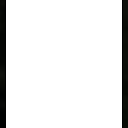
DAB Antenne integriert im
Außenspiegel
Außenspiegel elektrisch und
beheizt
ESC Setup
Tempomat
Klimaanlage Fahrerhaus manuell
USB Steckdose (doppelter
Anschluss A+C)