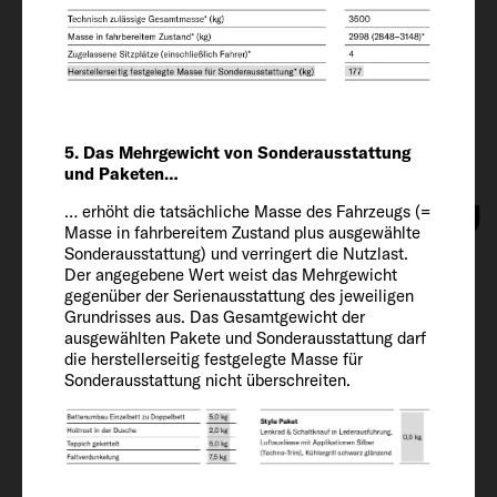
225/75 R 16 CP
Radstand
404
5. Das Mehrgewicht von Sonderausstattung
und Paketen…
Innenausstattung
… erhöht die tatsächliche Masse des Fahrzeugs (=
Masse in fahrbereitem Zustand plus ausgewählte
Sonderausstattung) und verringert die Nutzlast.
Schlafplätze
Der angegebene Wert weist das Mehrgewicht
gegenüber der Serienausstattung des jeweiligen
2 + 2
Grundrisses aus. Das Gesamtgewicht der
ausgewählten Pakete und Sonderausstattung darf
die herstellerseitig festgelegte Masse für
Bettgröße hinten
Sonderausstattung nicht überschreiten.
192 x 108 - 56 / 184 x 86
Bettgröße Mittelbett (optional)
185 x 105 - 88 OPT