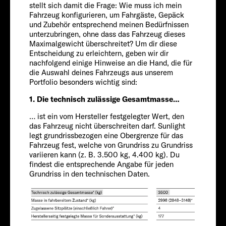
stellt sich damit die Frage: Wie muss ich mein
Explore
Chassis
Fahrzeug konfigurieren, um Fahrgäste, Gepäck
und Zubehör entsprechend meinen Bedürfnissen
unterzubringen, ohne dass das Fahrzeug dieses
Service
Maximalgewicht überschreitet? Um dir diese
Entscheidung zu erleichtern, geben wir dir
nachfolgend einige Hinweise an die Hand, die für
die Auswahl deines Fahrzeugs aus unserem
Portfolio besonders wichtig sind:
1. Die technisch zulässige Gesamtmasse…
… ist ein vom Hersteller festgelegter Wert, den
FIAT
das Fahrzeug nicht überschreiten darf. Sunlight
legt grundrissbezogen eine Obergrenze für das
Passagiere
Fahrzeug fest, welche von Grundriss zu Grundriss
variieren kann (z. B. 3.500 kg, 4.400 kg). Du
findest die entsprechende Angabe für jeden
Grundriss in den technischen Daten.
4
Größe