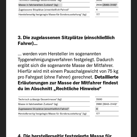
Länge / Breite / Höhe
636 / 205 / 261 / 281 OPT cm
Innenhöhe
3. Die zugelassenen Sitzplätze (einschließlich
Fahrer)…
190
… werden vom Hersteller im sogenannten
Typgenehmigungsverfahren festgelegt. Dadurch
Zugelassene Sitzplätze (einschließlich
ergibt sich die sogenannte Masse der Mitfahrer.
Fahrer)
Hierfür wird mit einem Pauschalgewicht von 75 kg
pro Fahrgast (ohne Fahrer) gerechnet.
Detaillierte
4
Erläuterungen zur Masse der Mitfahrer findest
du im Abschnitt „Rechtliche Hinweise“
Chassis / Motor / Leistung kW (PS)
Fiat Ducato / 2.2 / 103 (140)
Masse in fahrbereitem Zustand (kg)*
2943 (2796 bis 3090)*
4. Die herstellerseitig festgelegte Masse für