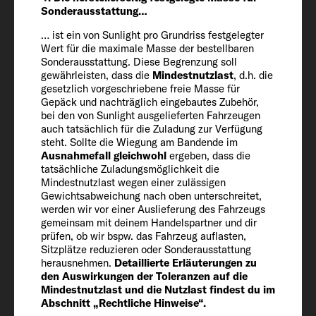
Sonderausstattung…
Herstellerseitig festgelegte Masse für
… ist ein von Sunlight pro Grundriss festgelegter
Sonderausstattung* (kg)
Wert für die maximale Masse der bestellbaren
Sonderausstattung. Diese Begrenzung soll
228
gewährleisten, dass die
Mindestnutzlast
, d.h. die
gesetzlich vorgeschriebene freie Masse für
Gepäck und nachträglich eingebautes Zubehör,
Technisch zulässige Gesamtmasse* (kg)
bei den von Sunlight ausgelieferten Fahrzeugen
3500
auch tatsächlich für die Zuladung zur Verfügung
steht. Sollte die Wiegung am Bandende im
Ausnahmefall gleichwohl
ergeben, dass die
Auflastung (optional)
tatsächliche Zuladungsmöglichkeit die
Mindestnutzlast wegen einer zulässigen
4250
Gewichtsabweichung nach oben unterschreitet,
werden wir vor einer Auslieferung des Fahrzeugs
gemeinsam mit deinem Handelspartner und dir
Anhängelast 12 % gebremst /
prüfen, ob wir bspw. das Fahrzeug auflasten,
ungebremst
Sitzplätze reduzieren oder Sonderausstattung
herausnehmen.
Detaillierte Erläuterungen zu
2500 / 750
den Auswirkungen der Toleranzen auf die
Mindestnutzlast und die Nutzlast findest du im
Abschnitt „Rechtliche Hinweise“.
Bereifung