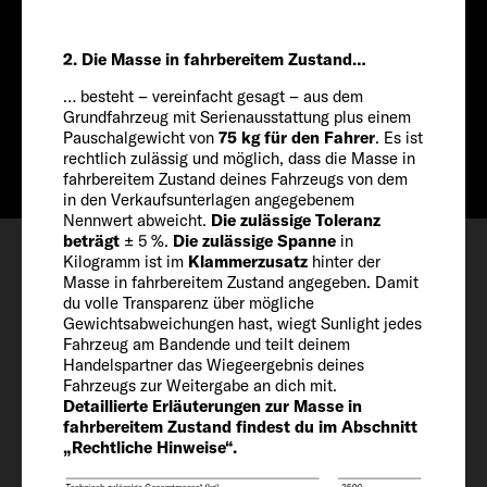
636 CM
Preis ab
2. Die Masse in fahrbereitem Zustand…
ab € 61.699
… besteht – vereinfacht gesagt – aus dem
Info
ab € 59.699
Grundfahrzeug mit Serienausstattung plus einem
Pauschalgewicht von
75 kg für den Fahrer
. Es ist
rechtlich zulässig und möglich, dass die Masse in
fahrbereitem Zustand deines Fahrzeugs von dem
in den Verkaufsunterlagen angegebenem
Nennwert abweicht.
Die zulässige Toleranz
Konfigurieren
beträgt
± 5 %.
Die zulässige Spanne
in
Kilogramm ist im
Klammerzusatz
hinter der
Besichtigungstermin
Masse in fahrbereitem Zustand angegeben. Damit
du volle Transparenz über mögliche
Wishlist
Gewichtsabweichungen hast, wiegt Sunlight jedes
Fahrzeug am Bandende und teilt deinem
Handelspartner das Wiegeergebnis deines
Fahrzeugs zur Weitergabe an dich mit.
Detaillierte Erläuterungen zur Masse in
fahrbereitem Zustand findest du im Abschnitt
„Rechtliche Hinweise“.
Fahrzeug