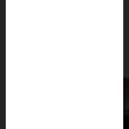
Praktische
Feature
Wir achten auf hochwertige Materialien und eine Top-
Verarbeitung, weil wir aus eigener Erfahrung wissen, auf
was es ankommt. Unsere coolen Feature machen das
Camper-Leben leichter, schöner und spaßiger.