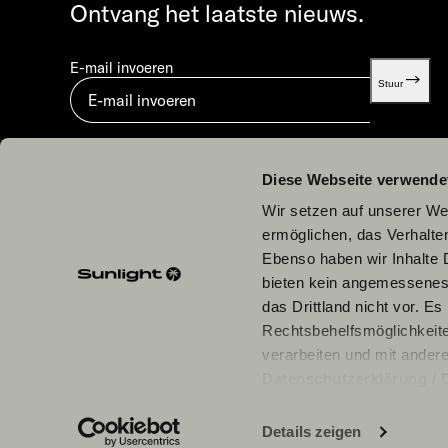
Ontvang het laatste nieuws.
E-mail invoeren
Stuur
Door in te dienen, ga je akkoord met ons
Gegevensbeveiligingsverklaring.
Diese Webseite verwende
Wir setzen auf unserer Web
ermöglichen, das Verhalt
Ebenso haben wir Inhalte D
bieten kein angemessenes 
Onze partners
das Drittland nicht vor. E
Rechtsbehelfsmöglichkeite
verarbeiten und mit ander
Datenschutzerklärung
/
einzelne Cookies/Dienste i
Daten zu den genannten Zwe
Details zeigen