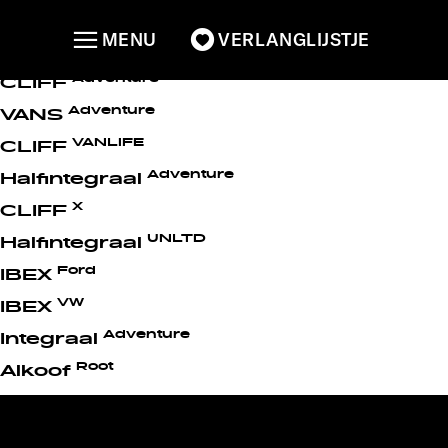
Sunlight Models Archive
MENU
VERLANGLIJSTJE
Root
CLIFF
Adventure
CLIFF
Adventure
VANS
VANLIFE
CLIFF
Adventure
Halfintegraal
X
CLIFF
UNLTD
Halfintegraal
Ford
IBEX
VW
IBEX
Adventure
Integraal
Root
Alkoof