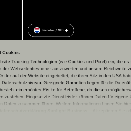
Nederland
/ NLD
t Cookies
site Tracking-Technologien (wie Cookies und Pixel) ein, die es
en der Webseitenbesucher auszuwerten und unsere Reichweite 
ritter auf der Website eingebettet, die ihren Sitz in den USA ha
Datenschutzniveau. Geeignete Garantien liegen für die Datenüb
s besteht ein erhöhtes Risiko für Betroffene, da diesen möglicher
n zustehen. Eingesetzte Dienstleister können Daten für eigene
en Daten zusammenführen. Weitere Informationen finden Sie hier
Datenschutzerklärung Sunlight Business
. Akzeptieren Sie od
© 2026 Sunlight GmbH
n den Einstellungen aus, erteilen Sie uns Ihre Einwilligung zur Ve
cken. Die Einwilligung ist freiwillig, für den Besuch der Websit