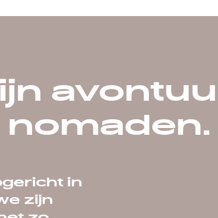
zijn avontuur
nomaden.
gericht in
we zijn
net zo