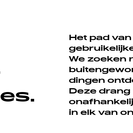
Het pad van 
gebruikelijk
We zoeken n
r
buitengewon
dingen ontd
es.
Deze drang n
onafhankelij
in elk van 