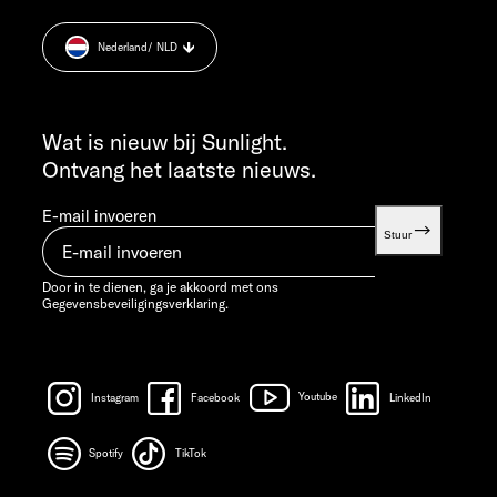
+49 7562 9870
Cookie Consent
MA T/M DO 7:30 - 12:00 UUR EN 13:00 - 16:00 UUR
Nederland
/ NLD
Informatie over het gewicht.
VR 7:30 - 12:00 UUR
INFO SERVICE
info@sunlight.de
Wat is nieuw bij Sunlight.
Ontvang het laatste nieuws.
E-mail invoeren
Stuur
Door in te dienen, ga je akkoord met ons
Gegevensbeveiligingsverklaring.
Instagram
Facebook
Youtube
LinkedIn
Spotify
TikTok