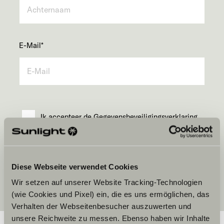
E-Mail
*
Ik accepteer de
Gegevensbeveiligingsverklaring.
Stuur
Diese Webseite verwendet Cookies
Wir setzen auf unserer Website Tracking-Technologien
(wie Cookies und Pixel) ein, die es uns ermöglichen, das
Verhalten der Webseitenbesucher auszuwerten und
unsere Reichweite zu messen. Ebenso haben wir Inhalte