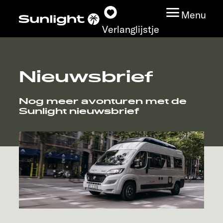
Menu
Verlanglijstje
Nieuwsbrief
Modeloverzicht
Nog meer avonturen met de
Configurator
Sunlight nieuwsbrief
Vind jouw Sunlight
Vind jouw dealer
Ontdek
Service