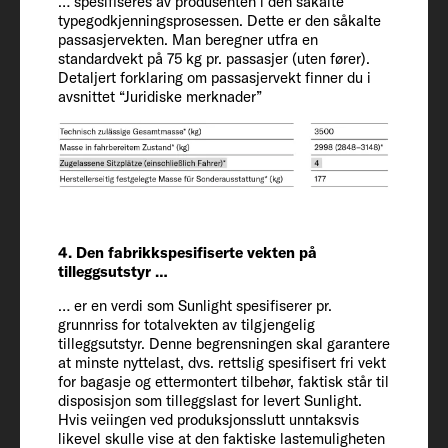
… spesifiseres av produsenten i den såkalte
661 / 232 / 314 cm
typegodkjenningsprosessen. Dette er den såkalte
passasjervekten. Man beregner utfra en
standardvekt på 75 kg pr. passasjer (uten fører).
Innvendig høyde
Detaljert forklaring om passasjervekt finner du i
195
avsnittet “Juridiske merknader”
Tillatt antall sitteplasser (inkludert fører)
6
Chassis / motor / effekt kW (hk)
4. Den fabrikkspesifiserte vekten på
Fiat Ducato / 2.2 / 103 (140)
tilleggsutstyr …
… er en verdi som Sunlight spesifiserer pr.
grunnriss for totalvekten av tilgjengelig
Vekt i kjøreklar tilstand/kjøretøyets vekt
tilleggsutstyr. Denne begrensningen skal garantere
i kjøreklar tilstand (kg)*
at minste nyttelast, dvs. rettslig spesifisert fri vekt
2935 (2788 til 3082)*
for bagasje og ettermontert tilbehør, faktisk står til
disposisjon som tilleggslast for levert Sunlight.
Hvis veiingen ved produksjonsslutt unntaksvis
Fabrikkspesifisert vekt for tilleggsutstyr*
likevel skulle vise at den faktiske lastemuligheten