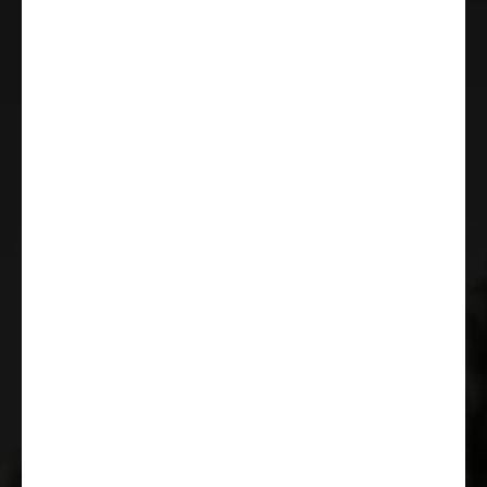
Høyde- og helningsjustering for
fører- og passasjersete foran
Komfortable kjøreegenskaper
med bak- og
forakselsstabilisatorer
Reparasjonssett til dekk Fix & Go
Kit
Dekktrykkssensor
Multifunksjonsratt
Traction+ med Hill Descent