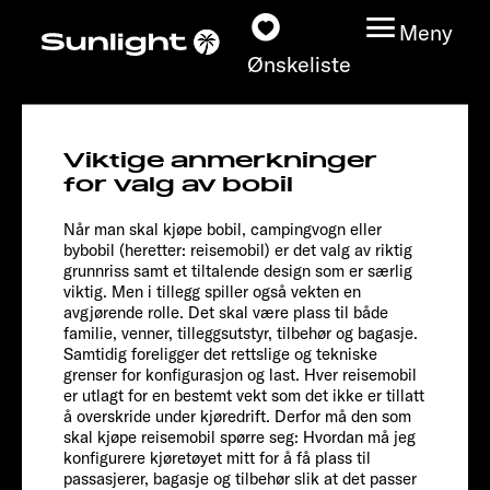
Meny
Ønskeliste
A 68
Viktige anmerkninger
Root
Modeller
for valg av bobil
Når man skal kjøpe bobil, campingvogn eller
Konfigurator
bybobil (heretter: reisemobil) er det valg av riktig
grunnriss samt et tiltalende design som er særlig
viktig. Men i tillegg spiller også vekten en
Finn din Sunlight
avgjørende rolle. Det skal være plass til både
familie, venner, tilleggsutstyr, tilbehør og bagasje.
Finn forhandler
Samtidig foreligger det rettslige og tekniske
grenser for konfigurasjon og last. Hver reisemobil
er utlagt for en bestemt vekt som det ikke er tillatt
Oppdage
å overskride under kjøredrift. Derfor må den som
skal kjøpe reisemobil spørre seg: Hvordan må jeg
konfigurere kjøretøyet mitt for å få plass til
Service
passasjerer, bagasje og tilbehør slik at det passer
Chassis