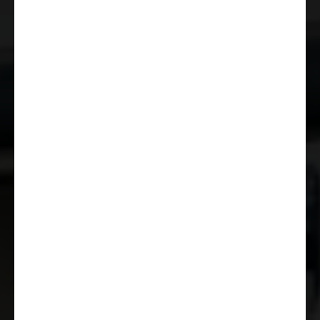
Radioforberedelse med
høyttalere
ESC (elektronisk
stabilitetskontroll) inkl. ASR
(antispinnregulering), Hillholder
(bakkeassistent), CWA
(sidevindassistent),
tilhengerstabilitetskontroll og
PCB (kollisjonsbremsing)
Ryggeovervåking (radar)