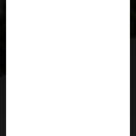
USB-uttak
Kjørelys integrert i
standardfrontlykterne
Klimaanlegg i førerhus, manuell
Cruise control
Elektriske, oppvarmede
ytterspeile
DAB-antenne integrert i
ytterspeile