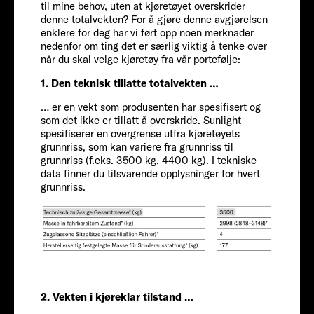
til mine behov, uten at kjøretøyet overskrider
denne totalvekten? For å gjøre denne avgjørelsen
enklere for deg har vi ført opp noen merknader
nedenfor om ting det er særlig viktig å tenke over
når du skal velge kjøretøy fra vår portefølje:
1. Den teknisk tillatte totalvekten …
… er en vekt som produsenten har spesifisert og
som det ikke er tillatt å overskride. Sunlight
spesifiserer en overgrense utfra kjøretøyets
FIAT
grunnriss, som kan variere fra grunnriss til
grunnriss (f.eks. 3500 kg, 4400 kg). I tekniske
data finner du tilsvarende opplysninger for hvert
Passasjerer
grunnriss.
6
Størrelse
2. Vekten i kjøreklar tilstand …
661 CM