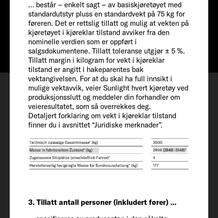
… består – enkelt sagt – av basiskjøretøyet med
Pris fra
standardutstyr pluss en standardvekt på 75 kg for
føreren. Det er rettslig tillatt og mulig at vekten på
Info
Fra 983.000 kr.
kjøretøyet i kjøreklar tilstand avviker fra den
nominelle verdien som er oppført i
salgsdokumentene. Tillatt toleranse utgjør ± 5 %.
Tillatt margin i kilogram for vekt i kjøreklar
tilstand er angitt i hakeparentes bak
Konfigurer
vektangivelsen. For at du skal ha full innsikt i
mulige vektavvik, veier Sunlight hvert kjøretøy ved
Visningsavtale
produksjonsslutt og meddeler din forhandler om
veieresultatet, som så overrekkes deg.
Ønskeliste
Detaljert forklaring om vekt i kjøreklar tilstand
finner du i avsnittet “Juridiske merknader”.
Kjøretøy
3. Tillatt antall personer (inkludert fører) …
Lengde / Bredde / Høyde