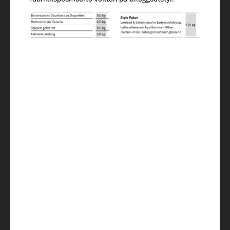
380
Innvendig utstyr
Soveplasser
6
Sengemål alkove
210 x 160
Sengemål bakre seng
210 x 85 / 205 x 80
Sengemål midterste seng (tilleggsutstyr)