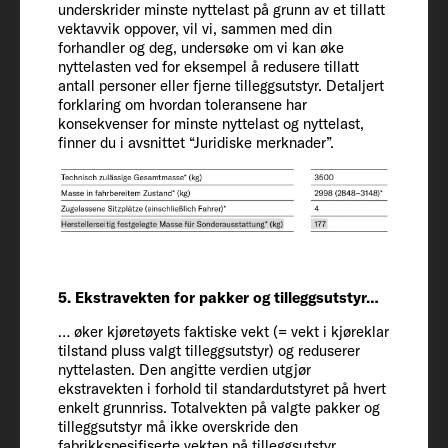
underskrider minste nyttelast på grunn av et tillatt
(kg)
vektavvik oppover, vil vi, sammen med din
52
forhandler og deg, undersøke om vi kan øke
nyttelasten ved for eksempel å redusere tillatt
antall personer eller fjerne tilleggsutstyr. Detaljert
Teknisk tillatt totalvekt* (kg)
forklaring om hvordan toleransene har
konsekvenser for minste nyttelast og nyttelast,
3500
finner du i avsnittet “Juridiske merknader”.
Vektøkning (tilleggsutstyr)
3650
Tilhengerlast 12 % bremset / ubremset
2000 / 750
5. Ekstravekten for pakker og tilleggsutstyr…
… øker kjøretøyets faktiske vekt (= vekt i kjøreklar
tilstand pluss valgt tilleggsutstyr) og reduserer
Dekk
nyttelasten. Den angitte verdien utgjør
225/75 R 16 CP
ekstravekten i forhold til standardutstyret på hvert
enkelt grunnriss. Totalvekten på valgte pakker og
tilleggsutstyr må ikke overskride den
Hjulavstand
fabrikkspesifiserte vekten på tilleggsutstyr.